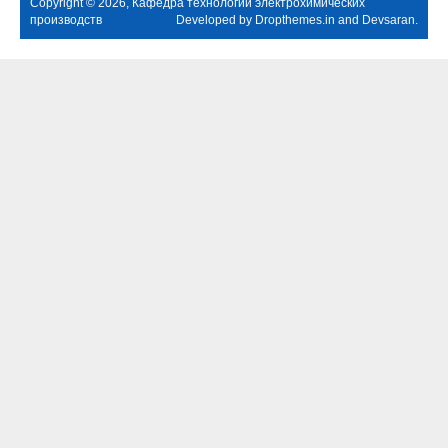
Copyright © 2026, Кафедра технологии электрохимических
производств
Developed by
Dropthemes.in
and
Devsaran
.