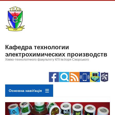
Перейти
к
основному
содержанию
Кафедра технологии
электрохимических производств
Хіміко-технологічного факультету КПІ ім.Ігоря Сікорського
Основна навіґація