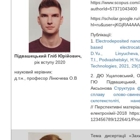
https://www.scopus.com/a
authorId=57371043400
https://scholar.google.ru/
hl=ru&user=jKGjRA4AAA
Публікації:
1.
Electrodeposited nanos
based electrocat
D.Yu., Linyuchev
Підвашецький Гліб Юрійович,
T.I., Podvashetskyi, H.Yu
рік вступу 2020
Technologies, 2021, 29(
науковий керівник:
2. ДЮ Ущаповський, О
д.т.н., професор Лінючева О.В
ГЮ Підвашецьки
Аксьонова
Структура ф
сплаву олово-сви
склотекстоліті, н
// Перспективні матері
електрохімії-2018 https:
123456789/12264/1/Pro
Тема дисертації «Захи