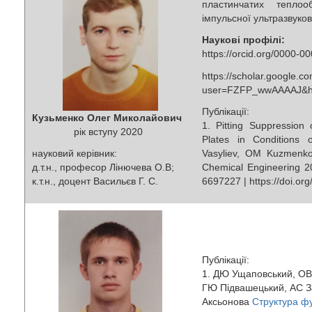
пластинчатих теплоо
імпульсної ультразвуков
Наукові профілі:
https://orcid.org/0000-
https://scholar.google.co
user=FZFP_wwAAAAJ&h
Публікації:
Кузьменко Олег Миколайович
1. Pitting Suppression 
рік вступу 2020
Plates in Conditions 
науковий керівник:
Vasyliev, OM Kuzmenko 
д.т.н., професор Лінючева О.В;
Chemical Engineering 2
к.т.н., доцент Васильєв Г. С.
6697227 | https://doi.o
Публікації:
1. ДЮ Ущаповський, ОВ
ГЮ Підвашецький, АС З
Аксьонова
Структура фу