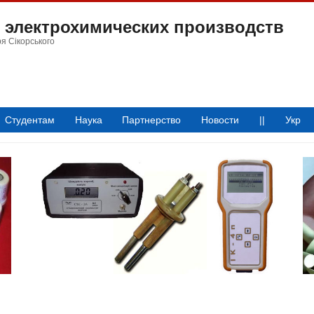
 электрохимических производств
ря Сікорського
Студентам
Наука
Партнерство
Новости
||
Укр