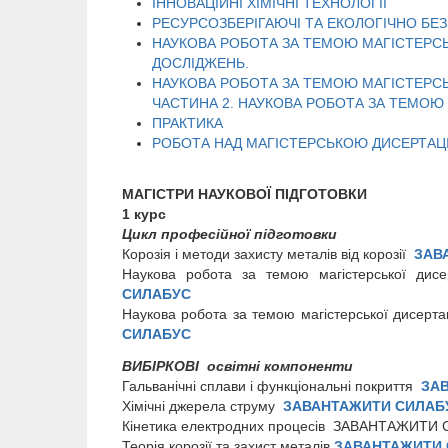
ІННОВАЦІЙНІ ХІМІЧНІ ТЕХНОЛОГІЇ
РЕСУРСОЗБЕРІГАЮЧІ ТА ЕКОЛОГІЧНО БЕЗ
НАУКОВА РОБОТА ЗА ТЕМОЮ МАГІСТЕРСЬ
ДОСЛІДЖЕНЬ.
НАУКОВА РОБОТА ЗА ТЕМОЮ МАГІСТЕРСЬК
ЧАСТИНА 2. НАУКОВА РОБОТА ЗА ТЕМОЮ 
ПРАКТИКА
РОБОТА НАД МАГІСТЕРСЬКОЮ ДИСЕРТАЦ
МАГІСТРИ НАУКОВОЇ ПІДГОТОВКИ
1 курс
Цикл професійної підготовки
Корозія і методи захисту металів від корозії
ЗАВ
Наукова робота за темою магістерської дис
СИЛАБУС
Наукова робота за темою магістерської дисерт
СИЛАБУС
ВИБІРКОВІ освітні компоненти
Гальванічні сплави і функціональні покриття
ЗА
Хімічні джерела струму
ЗАВАНТАЖИТИ СИЛАБ
Кінетика електродних процесів ЗАВАНТАЖИТИ
Теорія корозії та захист металів
ЗАВАНТАЖИТИ