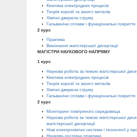
Кінетика електродних процесів
Теорія корозії та захист металів
Хімічні джерела струму
Гальванічні сплави і функціональні покриття
2 курс
Практика
Виконання магістерської дисертації
МАГІСТРИ НАУКОВОГО НАПРЯМУ
1 курс
Наукова робота за темою магістерської дисе
Кінетика електродних процесів
Теорія корозії та захист металів
Хімічні джерела струму
Гальванічні сплави і функціональні покриття
2 курс
Моніторинг повітряного середовища
Наукова робота за темою магістерської дисе
магістерської дисертації
Нові електрохімічні системи і технології у п
Науково-дослідна практика