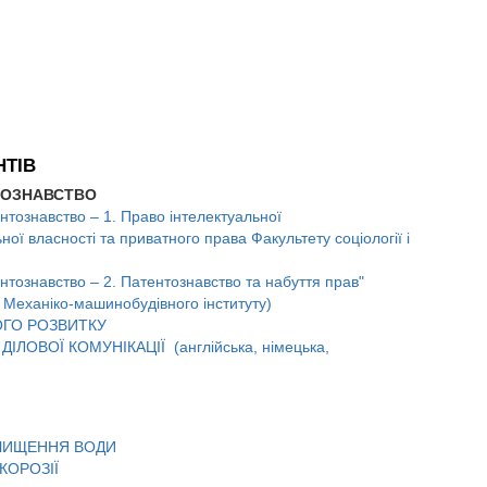
ТІВ
НТОЗНАВСТВО
ентознавство – 1. Право інтелектуальної
ної власності та приватного права Факультету соціології і
ентознавство – 2. Патентознавство та набуття прав"
Механіко-машинобудівного інституту)
ОГО РОЗВИТКУ
ОВОЇ КОМУНІКАЦІЇ (англійська, німецька,
ОЧИЩЕННЯ ВОДИ
КОРОЗІЇ