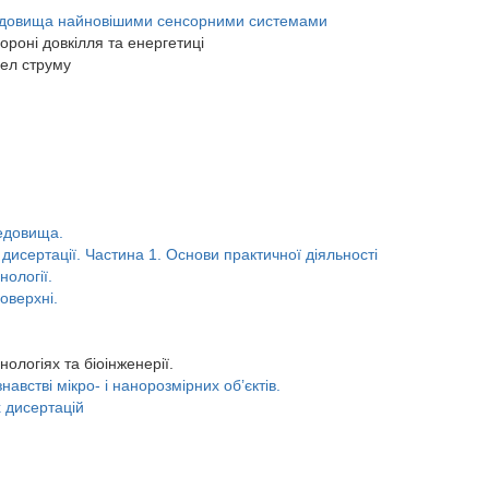
редовища найновішими сенсорними системами
хороні довкілля та енергетиці
рел струму
редовища.
 дисертації. Частина 1. Основи практичної діяльності
нології.
оверхні.
нологіях та біоінженерії.
навстві мікро- і нанорозмірних об’єктів.
х дисертацій