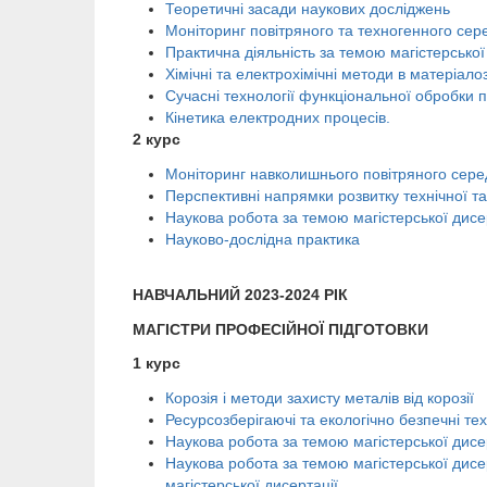
Т
еоретичні засади наукових досліджень
Моніторинг повітряного та техногенного се
Практична діяльність за темою магістерської 
Хімічні та електрохімічні методи в матеріалоз
Сучасні технології функціональної обробки п
Кінетика електродних процесів.
2 курс
Моніторинг навколишнього повітряного се
Перспективні напрямки розвитку технічної та
Наукова робота за темою магістерської дисер
Науково-дослідна практика
НАВЧАЛЬНИЙ 2023-2024 РІК
МАГІСТРИ ПРОФЕСІЙНОЇ ПІДГОТОВКИ
1 курс
Корозія і методи захисту металів від корозії
Ресурсозберігаючі та екологічно безпечні тех
Наукова робота за темою магістерської дисе
Наукова робота за темою магістерської дисе
магістерської дисертації