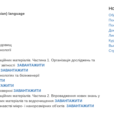
Но
inian) language
Об
По
По
До
Ли
Ку
редовищ
Вы
хнології
Ст
аційних матеріалів. Частина 1. Організація досліджень та
 звітності
ЗАВАНТАЖИТИ
e
ЗАВАНТАЖИТИ
нологіях та біоінженерії
ТИ
ТАЖИТИ
поверхні
ЗАВАНТАЖИТИ
аційних матеріалів. Частина 2. Впровадження нових знань у
дних матеріалів та водоочищення
ЗАВАНТАЖИТИ
знавстві мікро- і нанорозмірних об’єктів
ЗАВАНТАЖИТИ