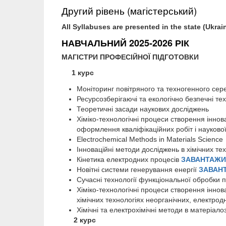
Другий рівень (магістерський)
All Syllabuses are presented in the state (Ukra
НАВЧАЛЬНИЙ 2025-2026 РІК
МАГІСТРИ ПРОФЕСІЙНОЇ ПІДГОТОВКИ
1 курс
Моніторинг повітряного та техногенного се
Ресурсозберігаючі та екологічно безпечні те
Теоретичні засади наукових досліджень
Хіміко-технологічні процеси створення іннов
оформлення кваліфікаційних робіт і наукової
Electrochemical Methods in Materials Scienc
Інноваційні методи досліджень в хімічних тех
Кінетика електродних процесів
ЗАВАНТАЖИ
Новітні системи генерування енергії
ЗАВАН
Сучасні технології функціональної обробки 
Хіміко-технологічні процеси створення іннов
хімічних технологіях неорганічних, електро
Хімічні та електрохімічні методи в матеріало
2 курс