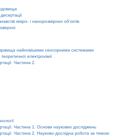
редовища
дисертації.
навстві мікро- і нанорозмірних об’єктів.
оверхні.
редовища найновішими сенсорними системами
 теоретичної електрохімії
тації. Частина 2.
нології
ртації. Частина 1. Основи наукових досліджень
ртації. Частина 2. Науково-дослідна робота за темою