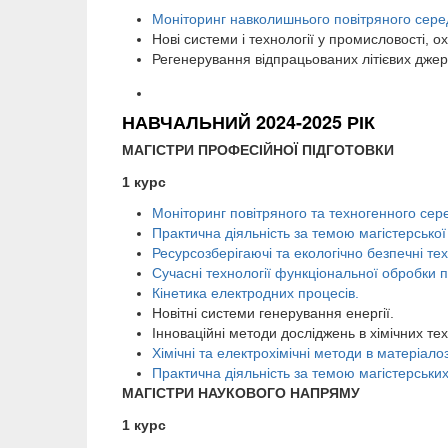
Моніторинг навколишнього повітряного се
Нові системи і технології у промисловості, о
Регенерування відпрацьованих літієвих дже
НАВЧАЛЬНИЙ 2024-2025 РІК
МАГІСТРИ ПРОФЕСІЙНОЇ ПІДГОТОВКИ
1 курс
Моніторинг повітряного та техногенного се
Практична діяльність за темою магістерської
Ресурсозберігаючі та екологічно безпечні тех
Сучасні технології функціональної обробки п
Кінетика електродних процесів.
Новітні системи генерування енергії.
Інноваційні методи досліджень в хімічних тех
Хімічні та електрохімічні методи в матеріалоз
Практична діяльність за темою магістерськи
МАГІСТРИ НАУКОВОГО НАПРЯМУ
1 курс