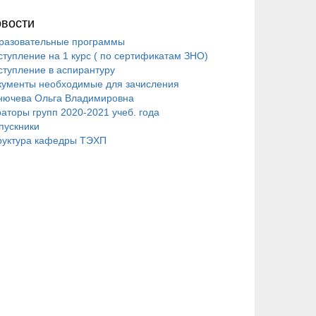
вости
разовательные программы
ступление на 1 курс ( по сертификатам ЗНО)
ступление в аспирантуру
кументы необходимые для зачисления
нючева Ольга Владимировна
раторы групп 2020-2021 учеб. года
пускники
руктура кафедры ТЭХП