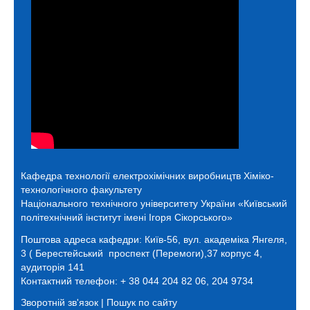
Кафедра технології електрохімічних виробництв
Хіміко-
технологічного факультету
Національного технічного університету України «Київський
політехнічний інститут імені Ігоря Сікорського»
Поштова адреса кафедри:
Київ-56, вул. академіка Янгеля,
3 ( Берестейський проспект (Перемоги),37 корпус 4,
аудиторія 141
Контактний телефон: + 38 044 204 82 06, 204 9734
Зворотній зв'язок
|
Пошук по сайту