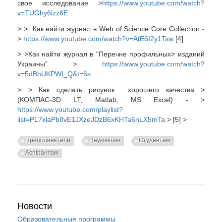
свое исследование >
https://www.youtube.com/watch?
v=TUGhy6lzz6E
> > Как найти журнал в Web of Science Core Collection -
>
https://www.youtube.com/watch?v=AtE6I2y1Tsw
[4]
> >Как найти журнал в
"Перечне
профильных
>
изданий
Украины
"
>
https://www.youtube.com/watch?
v=5dBhUKPWI_Q&t=6s
> > Как сделать рисунок хорошего качества >
(КОМПАС-3D LT, Matlab, MS Excel) - >
https://www.youtube.com/playlist?
list=PL7xlaPb8vE1JXzeJDzB6xKHTa6nLX5mTa
> [5] >
Преподаватели
Науковцям
Студентам
Аспірантам
Новости
Образовательные программы