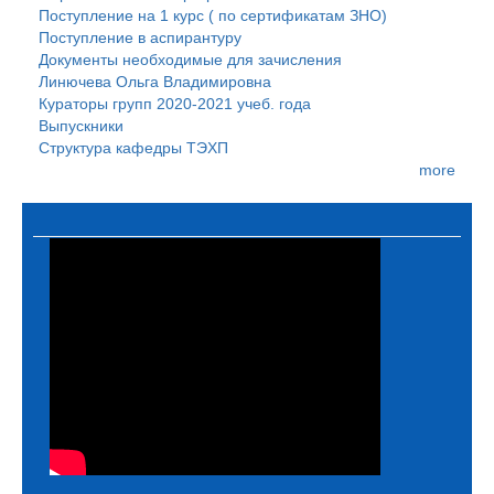
Поступление на 1 курс ( по сертификатам ЗНО)
Поступление в аспирантуру
Документы необходимые для зачисления
Линючева Ольга Владимировна
Кураторы групп 2020-2021 учеб. года
Выпускники
Структура кафедры ТЭХП
more