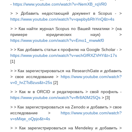
-
https://www.youtube.com/watch?v=NemXB_rqVR0
> >
Добавить недостающий
документ в
Scopus - >
https://www.youtube.com/watch?v=qwpbybRhYnQ&t=4s
> > Как найти журнал Scopus по Вашей тематики > (на
примере юридических наук) >
https://www.youtube.com/watch?v=Emo1_mwwkf0
> > Как добавить статьи к профилю на Google Scholar - >
https://www.youtube.com/watch?v=wchGfRXZVHY&t=17s
[1]
> > Как зарегистрироваться на ResearchGate и добавить
> свое исследование >
https://www.youtube.com/watch?
v=0_hrZTsBzus&t=25s
[2]
> > Как м в ORCID и редатировать > свой профиль -
https://www.youtube.com/watch?v=ffr8A0M25Qs
> [3]
> > Как зарегистрироваться на Zenodo и добавить > свое
исследование >
https://www.youtube.com/watch?
v=sMiqe_oQpjo&t=4s
> > Как зарегистрироваться на Mendeley и добавить >