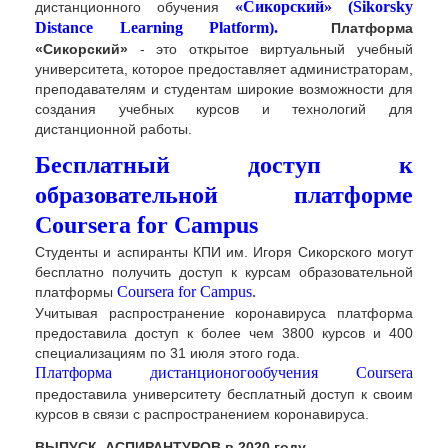
«Сикорский» (Sikorsky
дистанционного обучения
Distance Learning Platform).
Платформа
«
Сикорский
»
- это
открытое
виртуальный учебный
университета
,
которое
предоставляет
администраторам
,
преподавателям
и
студентам
широкие
возможности
для
создания
учебных
курсов
и технологий
для
дистанционной
работы
.
Бесплатный доступ к
образовательной платформе
Coursera for Campus
Студенты и
аспиранты
КПИ
им
.
Игоря
Сикорского
могут
бесплатно
получить
доступ
к курсам
образовательной
Coursera for Campus.
платформы
Учитывая
распространение
коронавируса
платформа
предоставила доступ к
более
чем
3800
курсов
и 400
специализациям
по 31 июля
этого
года.
Платформа дистанционогообучения Coursera
предоставила
университету
бесплатный
доступ к своим
курсов
в связи с
распространением
коронавируса
.
ВЫПУСК АСПИРАНТУРОВ в 2020 году