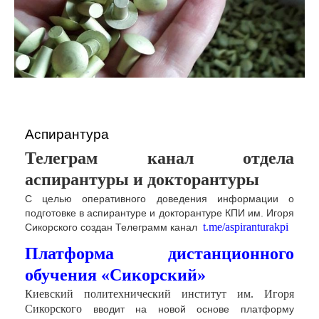
Аспирантура
Телеграм канал отдела
аспирантуры и докторантуры
С
целью
оперативного доведения
информации
о
подготовке
в
аспирантуре
и
докторантуре
КПИ
им
.
Игоря
t.me/aspiranturakpi
Сикорского
создан
Телеграмм
канал
Платформа дистанционного
обучения «Сикорский»
Киевский политехнический институт им. Игоря
Сикорского
вводит
на новой основе
платформу