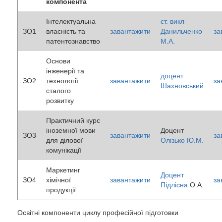
компонента
Інтелектуальна
ст. викл
ЗО1
власність та
завантажити
Данильченко
за
патентознавство
М.А.
Основи
інженерії та
доцент
ЗО2
технології
завантажити
за
Шахновський
сталого
розвитку
Практичний курс
іноземної мови
Доцент
ЗО3
завантажити
за
для ділової
Олізько Ю.М.
комунікації
Маркетинг
Доцент
ЗО4
хімічної
завантажити
за
Підлісна
О.А.
продукції
Освітні компоненти циклу професійної підготовки