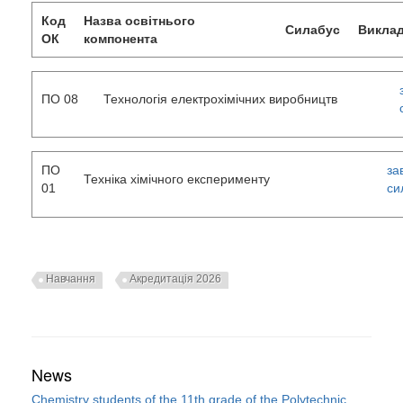
Код
Назва освітнього
Силабус
Викла
ОК
компонента
ПО 08
Технологія електрохімічних виробництв
ПО
за
Техніка хімічного експерименту
01
си
Навчання
Акредитація 2026
News
Chemistry students of the 11th grade of the Polytechnic