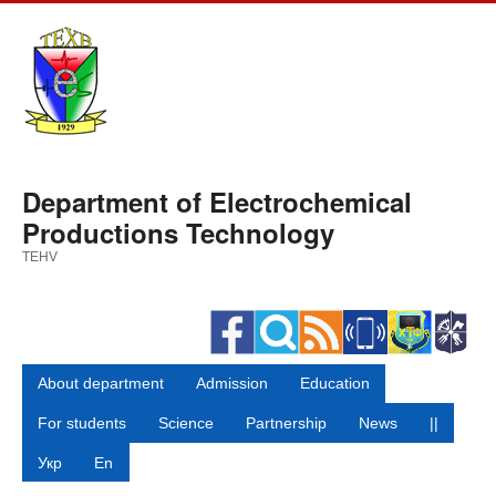
Skip
to
main
content
Department of Electrochemical
Productions Technology
TEHV
About department
Admission
Education
For students
Science
Partnership
News
||
Укр
En