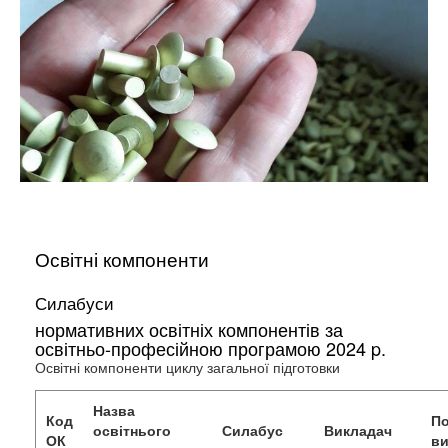
Освітні компоненти
Силабуси
нормативних освітніх компонентів за
освітньо-професійною програмою 2024 p.
Освітні компоненти циклу загальної підготовки
Назва
Код
По
освітнього
Силабус
Викладач
ОК
ви