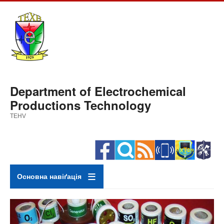
Skip
to
main
content
Department of Electrochemical
Productions Technology
TEHV
Основна навіґація