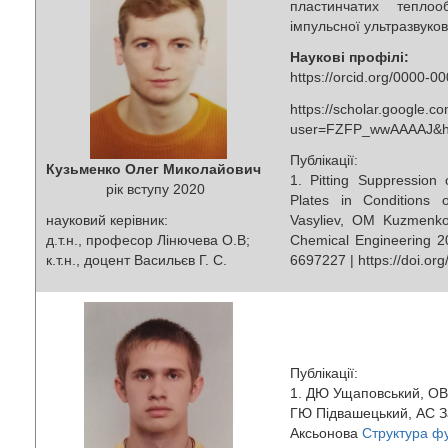
пластинчатих теплоо
імпульсної ультразвуков
Наукові профілі:
https://orcid.org/0000-
https://scholar.google.co
user=FZFP_wwAAAAJ&h
Публікації:
Кузьменко Олег Миколайович
1. Pitting Suppression 
рік вступу 2020
Plates in Conditions 
науковий керівник:
Vasyliev, OM Kuzmenko 
д.т.н., професор Лінючева О.В;
Chemical Engineering 2
к.т.н., доцент Васильєв Г. С.
6697227 | https://doi.o
Публікації:
1. ДЮ Ущаповський, ОВ
ГЮ Підвашецький, АС З
Аксьонова
Структура фу