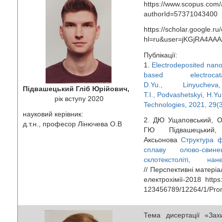
https://www.scopus.com/a
authorId=57371043400
https://scholar.google.ru/
hl=ru&user=jKGjRA4AAA
Публікації:
1.
Electrodeposited nanos
based electrocat
D.Yu., Linyuchev
Підвашецький Гліб Юрійович,
T.I., Podvashetskyi, H.Yu
рік вступу 2020
Technologies, 2021, 29(
науковий керівник:
2. ДЮ Ущаповський, О
д.т.н., професор Лінючева О.В
ГЮ Підвашецьки
Аксьонова
Структура ф
сплаву олово-сви
склотекстоліті, н
// Перспективні матері
електрохімії-2018 https:
123456789/12264/1/Pro
Тема дисертації «Захи