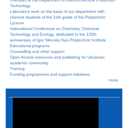
chlorates at the Department of Electrochemical Production
Technology
Laboratory work on the basis of our department with
chemist students of the 11th grade of the Polytechnic
Lyceum
International Conference on Chemistry, Chemical
Technology and Ecology, dedicated to the 125th
anniversary of Igor Sikorsky Kyiv Polytechnic Institute
Educational programs
Counselling and other support
Open Access resources and publishing for Ukrainian
academic community
Training
Funding programmes and support initiatives
more