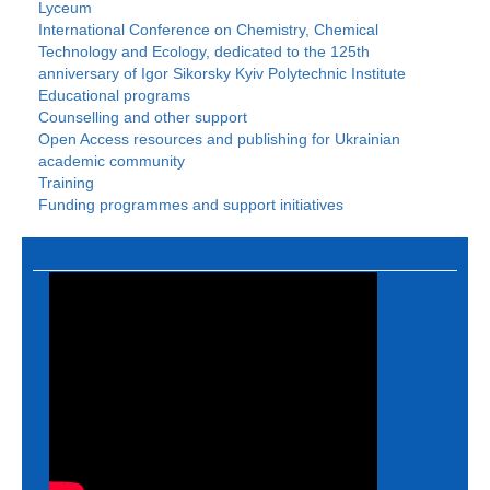
Lyceum
International Conference on Chemistry, Chemical
Technology and Ecology, dedicated to the 125th
anniversary of Igor Sikorsky Kyiv Polytechnic Institute
Educational programs
Counselling and other support
Open Access resources and publishing for Ukrainian
academic community
Training
Funding programmes and support initiatives