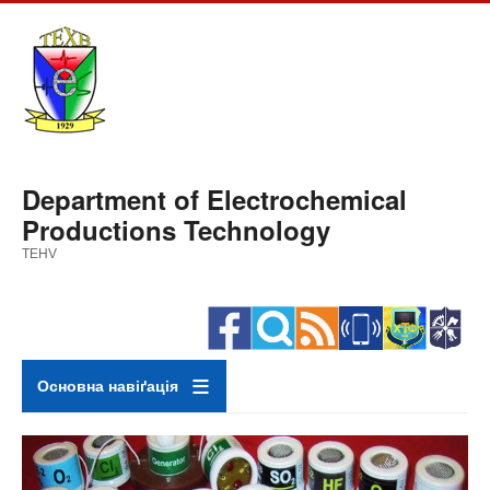
Skip
to
main
content
Department of Electrochemical
Productions Technology
TEHV
Основна навіґація