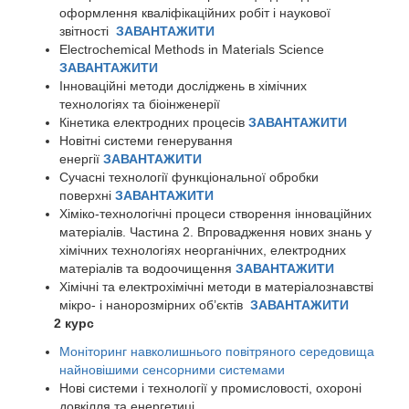
оформлення кваліфікаційних робіт і наукової
звітності
ЗАВАНТАЖИТИ
Electrochemical Methods in Materials Science
ЗАВАНТАЖИТИ
Інноваційні методи досліджень в хімічних
технологіях та біоінженерії
Кінетика електродних процесів
ЗАВАНТАЖИТИ
Новітні системи генерування
енергії
ЗАВАНТАЖИТИ
Сучасні технології функціональної обробки
поверхні
ЗАВАНТАЖИТИ
Хіміко-технологічні процеси створення інноваційних
матеріалів. Частина 2. Впровадження нових знань у
хімічних технологіях неорганічних, електродних
матеріалів та водоочищення
ЗАВАНТАЖИТИ
Хімічні та електрохімічні методи в матеріалознавстві
мікро- і нанорозмірних об’єктів
ЗАВАНТАЖИТИ
2 курс
Моніторинг навколишнього повітряного середовища
найновішими сенсорними системами
Нові системи і технології у промисловості, охороні
довкілля та енергетиці