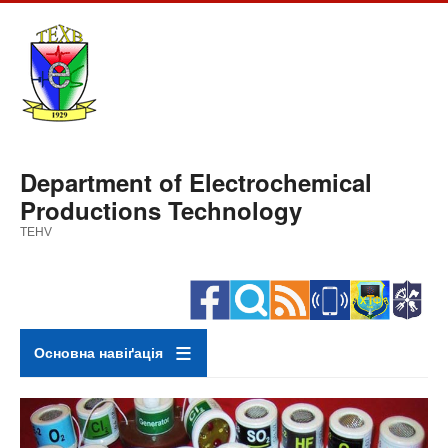
Skip
to
main
content
Department of Electrochemical
Productions Technology
TEHV
Основна навіґація