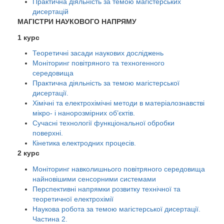
Практична діяльність за темою магістерських
дисертацій
МАГІСТРИ НАУКОВОГО НАПРЯМУ
1 курс
Т
еоретичні засади наукових досліджень
Моніторинг повітряного та техногенного
середовища
Практична діяльність за темою магістерської
дисертації.
Хімічні та електрохімічні методи в матеріалознавстві
мікро- і нанорозмірних об’єктів.
Сучасні технології функціональної обробки
поверхні.
Кінетика електродних процесів.
2 курс
Моніторинг навколишнього повітряного середовища
найновішими сенсорними системами
Перспективні напрямки розвитку технічної та
теоретичної електрохімії
Наукова робота за темою магістерської дисертації.
Частина 2.