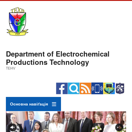
Skip
to
main
content
Department of Electrochemical
Productions Technology
TEHV
Основна навіґація