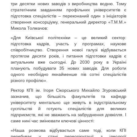
три десятки нових заводів з виробництва водню. Тому
стратегічним завданням профільних університетів є
підготовка спеціалістів – переконаний один з ініціаторів
створення консорціуму, генеральний директор «Т.М.М.»
Микола Толмачов:
«Для Київської політехніки – це великий сектор:
підготовка кадрів, участь у програмах, наукове
співробітництво. Створення нової галузі відбувається
протягом десяти років, і питання підготовки кадрів є
актуальним вже сьогодні. До 2030 року в Україні
планують побудувати 35 нових заводів. Для роботи
одного необхідно якнайменше пів сотні спеціалістів
різного профілю».
Ректор КПІ ім. Ігоря Сікорського Михайло Згуровський
зазначив, що більшість факультетів та кафедр
університету ментально ще живуть в індустріальному
суспільстві й готують спеціалістів для великих
підприємств, які не зважають на забруднення довкілля. І
саме нині час змінювати ключові цінності:
«Наша розмова відбувається саме тоді, коли КПІ
перебуває у стані переорієнтації з ідеології