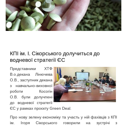
КПІ ім. І. Сікорського долучиться до
водневої стратегії ЄС
Представники ХТФ
В.о.декана Лінючева
О.В., заступник декана
з навчально-виховної
роботи Косогін
О.В. були долучпені
до водневої стратегії
ЄС у рамках проєкту Green Deal.
Про нову зелену економіку та участь у ній фахівців з КПІ
ім. Ігоря Сікорського говорили на зустрічі з