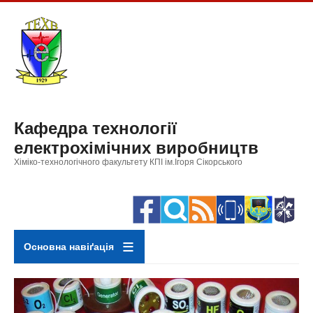
Перейти
до
основного
вмісту
Кафедра технології
електрохімічних виробництв
Хіміко-технологічного факультету КПІ ім.Ігоря Сікорського
Основна навіґація