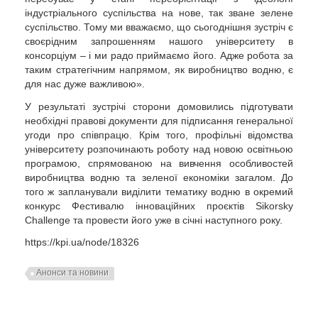
індустріального суспільства на нове, так зване зелене
суспільство. Тому ми вважаємо, що сьогоднішня зустріч є
своєрідним запрошенням нашого університету в
консорціум – і ми радо приймаємо його. Адже робота за
таким стратегічним напрямом, як виробництво водню, є
для нас дуже важливою».
У результаті зустрічі сторони домовились підготувати
необхідні правові документи для підписання генеральної
угоди про співпрацю. Крім того, профільні відомства
університету розпочинають роботу над новою освітньою
програмою, спрямованою на вивчення особливостей
виробництва водню та зеленої економіки загалом. До
того ж запланували виділити тематику водню в окремий
конкурс Фестивалю інноваційних проєктів Sikorsky
Challenge та провести його уже в січні наступного року.
https://kpi.ua/node/18326
Анонси та новини