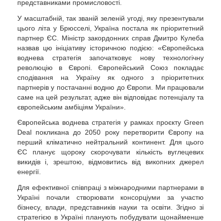
представниками промисловості.
У масштабній, так званій зеленій угоді, яку презентували
цього літа у Брюсселі, Україна постала як пріоритетний
партнер ЄС. Міністр закордонних справ Дмитро Кулеба
назвав цю ініціативу історичною подією: «Європейська
воднева стратегія започатковує нову технологічну
революцію в Європі. Європейський Союз покладає
сподівання на Україну як одного з пріоритетних
партнерів у постачанні водню до Європи. Ми працювали
саме на цей результат, адже він відповідає потенціалу та
європейським амбіціям України».
Європейська воднева стратегія у рамках проєкту Green
Deal покликана до 2050 року перетворити Європу на
перший кліматично нейтральний континент. Для цього
ЄС планує щороку скорочувати кількість вуглецевих
викидів і, зрештою, відмовитись від викопних джерел
енергії.
Для ефективної співпраці з міжнародними партнерами в
Україні почали створювати консорціуми за участю
бізнесу, влади, представників науки та освіти. Згідно зі
стратегією в Україні планують побудувати щонайменше