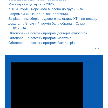
Магістерські дисертації 2026
КПІ ім. Ігоря Сікорського внесено до групи А за
напрямом «Інженерно-технологічний»
За рішенням зборів трудового колективу ХТФ на посаду
декана на 5 -річний термін була обрана – Ольга
ЛІНЮЧЕВА
Обговорення освітніх програм докторів філософії
Обговорення освітніх програм магістрів
Обговорення освітніх програм бакалаврів
more