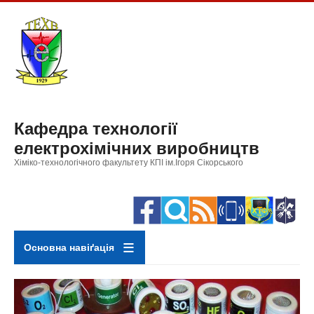
Перейти
до
основного
вмісту
Кафедра технології
електрохімічних виробництв
Хіміко-технологічного факультету КПІ ім.Ігоря Сікорського
Основна навіґація