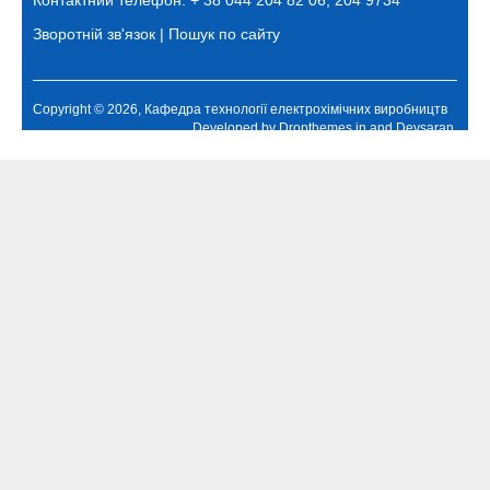
Зворотній зв'язок
|
Пошук по сайту
Copyright © 2026, Кафедра технології електрохімічних виробництв
Developed by
Dropthemes.in
and
Devsaran
.