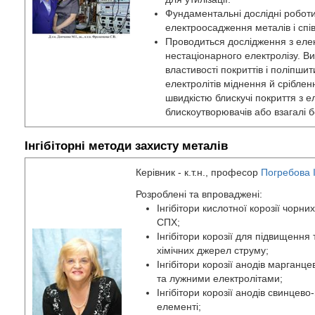
Фундаментальні дослідні роботи
електроосадження металів і спі
Проводиться дослідження з еле
нестаціонарного електролізу. В
властивості покриттів і поліпши
електролітів міднення й сріблен
швидкістю блискучі покриття з е
блискоутворювачів або взагалі б
Інгібіторні методи захисту металів
Керівник - к.т.н., професор
Погребова І
Розроблені та впроваджені:
Інгібітори кислотної корозії чорни
СПХ;
Інгібітори корозії для підвищення
хімічних джерел струму;
Інгібітори корозії анодів марган
та лужними електролітами;
Інгібітори корозії анодів свинцев
елементі;