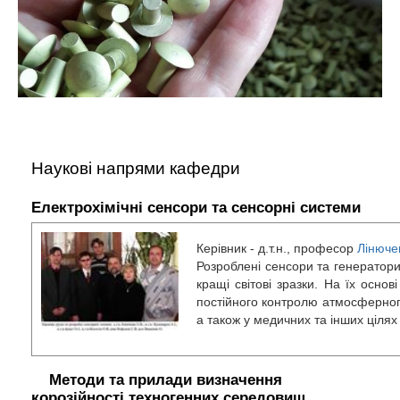
Наукові напрями кафедри
Електрохімічні сенсори та сенсорні системи
Керівник - д.т.н., професор
Лінюче
Розроблені сенсори та генератори 
кращі світові зразки. На їх осно
постійного контролю атмосферног
а також у медичних та інших цілях в
Методи та прилади визначення
корозійності техногенних середовищ