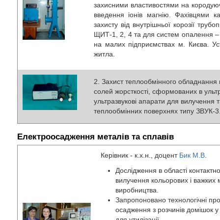
захисними властивостями на кородуюч
введення іонів магнію. Фахівцями к
захисту від внутрішньої корозії труб
ЩИТ-1, 2, 4 та для систем опалення –
на малих підприємствах м. Києва. Ус
житла.
2. Захист теплообмінного обладнання в
солей жорсткості, сформованих в ульт
ультразвукові апарати для вилучення 
теплообмінних поверхнях типу ЗВУК-3
Електроосадження металів та сплавів
Керівник - к.х.н., доцент
Б
ик М.В
.
Дослідження в області контактн
вилучення кольорових і важких м
виробництва.
Запропоновано технологічні про
осадження з розчинів домішок у
для утилізації.