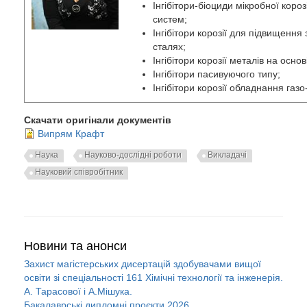
Інгібітори-біоциди мікробної коро
систем;
Інгібітори корозії для підвищення
сталях;
Інгібітори корозії металів на осно
Інгібітори пасивуючого типу;
Інгібітори корозії обладнання газ
Скачати оригінали документів
Випрям Крафт
Наука
Науково-дослідні роботи
Викладачі
Науковий співробітник
Новини та анонси
Захист магістерських дисертацій здобувачами вищої
освіти зі спеціальності 161 Хімічні технології та інженерія.
А. Тарасової і А.Мішука.
Бакалаврські дипломні проєкти 2026