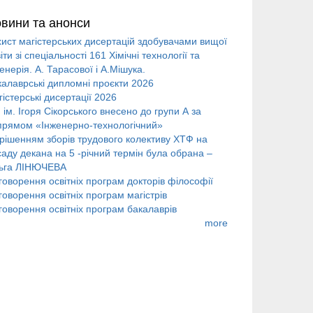
вини та анонси
хист магістерських дисертацій здобувачами вищої
іти зі спеціальності 161 Хімічні технології та
енерія. А. Тарасової і А.Мішука.
калаврські дипломні проєкти 2026
істерські дисертації 2026
 ім. Ігоря Сікорського внесено до групи А за
прямом «Інженерно-технологічний»
 рішенням зборів трудового колективу ХТФ на
саду декана на 5 -річний термін була обрана –
ьга ЛІНЮЧЕВА
говорення освітніх програм докторів філософії
оворення освітніх програм магістрів
говорення освітніх програм бакалаврів
more