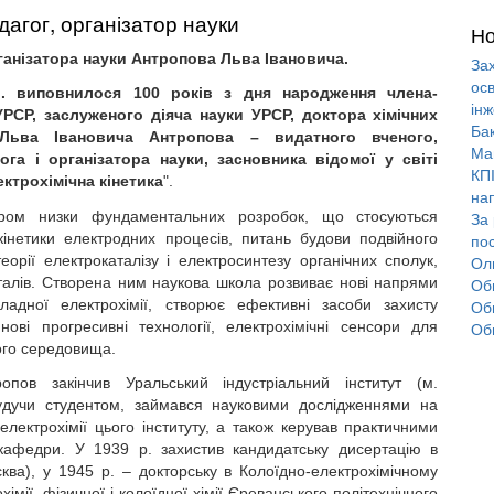
дагог, організатор науки
Но
рганізатора науки Антропова Льва Івановича.
За
осв
. виповнилося 100 років з дня народження члена-
інж
РСР, заслуженого діяча науки УРСР, доктора хімічних
Ба
Льва Івановича Антропова – видатного вченого,
Маг
ога і організатора науки, засновника відомої у світі
КПІ
ктрохімічна кінетика
".
на
ором низки фундаментальних розробок, що стосуються
За
інетики електродних процесів, питань будови подвійного
по
еорії електрокаталізу і електросинтезу органічних сполук,
Ол
еталів. Створена ним наукова школа розвиває нові напрями
Об
ладної електрохімії, створює ефективні засоби захисту
Обг
 нові прогресивні технології, електрохімічні сенсори для
Об
ого середовища.
опов закінчив Уральський індустріальний інститут (м.
удучи студентом, займався науковими дослідженнями на
електрохімії цього інституту, а також керував практичними
кафедри. У 1939 р. захистив кандидатську дисертацію в
осква), у 1945 р. – докторську в Колоїдно-електрохімічному
мії, фізичної і колоїдної хімії Єреванського політехнічного