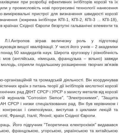
ахівцями при розробці ефективних інгібіторів корозії та їх
дили у промисловість нові прогресивні технології нанесення
но-вимірювальні пристрої для визначення швидкості корозії
значення (зокрема інгібітори КПІ-1, КПІ-2, КПІ-3 ... КПІ-18),
 в країнах Східної Європи безртутні гальванічні елементи та
 Л.І.Антропов зіграв величезну роль у підготовці
ауковців вищої кваліфікації. У числі його учнів – 2 академіки
понад 50 кандидатів наук. Широта кругозору і різнобічність
х мов (англійська, німецька, французька – вільно) завжди
ку молодь, сприяли подальшому розширенню творчих зв'язків
во-організаційній та громадській діяльності. Він координував
чних країн з питань теорії дії інгібіторів кислотної корозії
ехнічних рад ДКНТ СРСР і УРСР з захисту металів від корозії
гій журналів "Corrosion Sience", "Электрохимия", "Защита
 АН СРСР і низки спеціалізованих рад. Він був керівником і
 конгресах і симпозіумах, виступав з циклами лекцій та
ї, Франції, Італії, Японії, країн Східної Європи.
праць. Його підручник "Теоретична електрохімія" видавався
ькою, французькою, угорською, українською та китайською