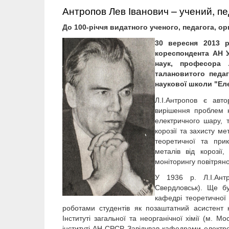
Антропов Лев Іванович – учений, пе
До 100-річчя видатного ученого, педагога, о
30 вересня 2013 р
кореспондента АН У
наук, професора 
талановитого педаг
наукової школи "Еле
Л.І.Антропов є авт
вирішення проблем к
електричного шару, т
корозії та захисту м
теоретичної та прик
металів від корозії,
моніторингу повітрян
У 1936 р. Л.І.Антр
Свердловськ). Ще б
кафедрі теоретичної 
роботами студентів як позаштатний асистент 
Інституті загальної та неорганічної хімії (м. М
інституті АН СРСР. Завідував кафедрами електрохі