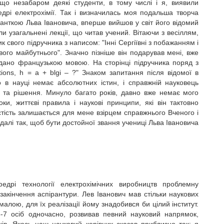
що незабаром деякі студенти, в тому числі і я, виявили
рі електрохімії. Так і визначилась моя подальша творча
іранткою Льва Івановича, вперше вийшов у світ його відомий
ли узагальнені лекції, що читав учений. Вітаючи з весіллям,
свого підручника з написом: "Інні Сергіївні з побажанням і
ого майбутнього". Значно пізніше він подарував мені, вже
идано французькою мовою. На сторінці підручника поряд з
ions, h = a + blgi – ?" Знаком запитання після відомої в
о в науці немає абсолютних істин, і справжній науковець
и та рішення. Минуло багато років, давно вже немає мого
и, життєві правила і наукові принципи, які він тактовно
ість залишається для мене взірцем справжнього Вченого і
далі так, щоб бути достойної звання учениці Льва Івановича
едрі технології електрохімічних виробництв проблемну
 закінчення аспірантури. Лев Іванович мав стільки наукових
алою, для їх реалізації йому знадобився би цілий інститут.
-7 осіб одночасно, розвивав певний науковий напрямок,
ів. Якось наш науковий керівник сказав приблизно так: я