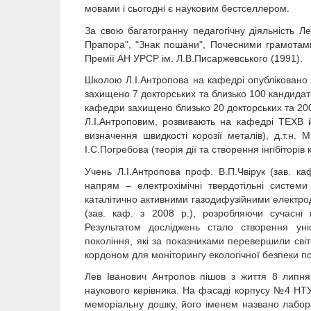
мовами і сьогодні є науковим бестселлером.
За свою багатогранну педагогічну діяльність 
Прапора", "Знак пошани", Почесними грамотами
Премії АН УРСР ім. Л.В.Писаржевського (1991).
Школою Л.І.Антропова на кафедрі опубліковано б
захищено 7 докторських та близько 100 кандидат
кафедри захищено близько 20 докторських та 200
Л.І.Антроповим, розвивають на кафедрі ТЕХВ йо
визначення швидкості корозії металів), д.т.н. 
І.С.Погребова (теорія дії та створення інгібіторів 
Учень Л.І.Антропова проф. В.П.Чвірук (зав. 
напрям – електрохімічні твердотільні систем
каталітично активними газодифузійними електро
(зав. каф. з 2008 р.), розробляючи сучасні 
Результатом досліджень стало створення уніф
покоління, які за показниками перевершили світ
кордоном для моніторингу екологічної безпеки по
Лев Іванович Антропов пішов з життя 8 липня
наукового керівника. На фасаді корпусу №4 НТУ
меморіальну дошку, його іменем названо лабор