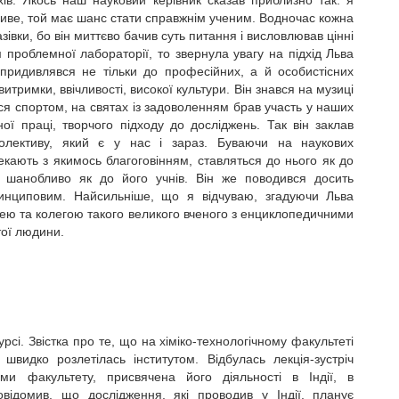
пливе, той має шанс стати справжнім ученим. Водночас кожна
зівки, бо він миттєво бачив суть питання і висловлював цінні
 проблемної лабораторії, то звернула увагу на підхід Льва
н придивлявся не тільки до професійних, а й особистісних
итримки, ввічливості, високої культури. Він знався на музиці
вся спортом, на святах із задоволенням брав участь у наших
ої праці, творчого підходу до досліджень. Так він заклав
колективу, який є у нас і зараз. Буваючи на наукових
екають з якимось благоговінням, ставляться до нього як до
ш шанобливо як до його учнів. Він же поводився досить
инциповим. Найсильніше, що я відчуваю, згадуючи Льва
ицею та колегою такого великого вченого з енциклопедичними
тої людини.
і. Звістка про те, що на хіміко-технологічному факультеті
швидко розлетілась інститутом. Відбулась лекція-зустріч
ами факультету, присвячена його діяльності в Індії, в
овідомив, що дослідження, які проводив у Індії, планує