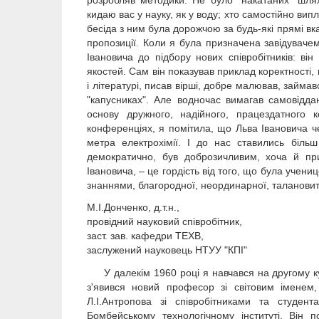
кидаю вас у науку, як у воду; хто самостійно ви
бесіда з ним була дорожчою за будь-які прямі вка
пропозиції. Коли я була призначена завідувачем
Івановича до підбору нових співробітників: ві
якостей. Сам він показував приклад коректності, в
і літературі, писав вірші, добре малював, займа
"капусниках". Але водночас вимагав самовіддан
основу дружного, надійного, працездатного 
конференціях, я помітила, що Льва Івановича ч
метра електрохімії. І до нас ставились біль
демократично, був доброзичливим, хоча й пр
Івановича, – це гордість від того, що була учен
знаннями, благородної, неординарної, таланови
М.І.Донченко, д.т.н.,
провідний науковий співробітник,
заст. зав. кафедри ТЕХВ,
заслужений науковець НТУУ "КПІ"
У далекім 1960 році я навчався на другому курс
з'явився новий професор зі світовим іменем, 
Л.І.Антропова зі співробітниками та студент
Бомбейському технологічному інституті. Він п