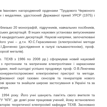
Лев Іванович нагороджений орденами "Трудового Червоного
 і медалями, удостоєний Державної премії УРСР (1975) і
лизько 20 монографій, підручників, навчальних посібників,
ських дисертацій. В інших наукових установах випускниками
 кандидатських дисертацій. Наукові напрями, започатковані
го учні – д.т.н. Ю.С.Герасименко (електрохімічні методи
М.І.Донченко (дослідження в галузі гальванотехніки), проф.
корозії металів).
каф. ТЕХВ з 1986 по 2008 рр.) сформував новий науковий
и з протонним та матричним електролітами і каркасними
дами, який сьогодні успішно продовжує проф. О.В.Лінючева
конкурентоспроможні електрохімічні пристрої та методи.
ікованої серії газових сенсорів та генераторів нового
ові зразки та знайшли широке застосування в Україні та за
вітря.
 1994 року. Його учні шанують пам'ять свого вчителя та
У "КПІ", де довгі роки працював учений, йому встановлено
аторію теоретичної електрохімії кафедри ТЕХВ. Засновано