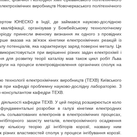
 електрохімічних виробництв Новочеркаського політехнічного
пертом ЮНЕСКО в Індії, де займався науково-дослідною
кваліфікації, організував у Бомбейському технологічному
періоду принесли вченому визнання як одного з провідних
ерше вказав на зв'язок кінетики електрохімічних реакцій із
лу потенціалів, яка характеризує заряд поверхні металу. Ця
користовується при вирішенні різних задач електрохімії і
 для розвитку теорії каталізу мав також цикл робіт Льва
руги на процеси електровідновлення органічних сполук на
ю технології електрохімічних виробництв (ТЕХВ) Київського
ував при кафедрі проблемну науково-дослідну лабораторію. З
м-консультантом кафедри ТЕХВ.
ої діяльності кафедри ТЕХВ. У цей період розширюється коло
 фундаментальні розробки в галузі кінетики електродних
роль сольватованих електронів в електрохімічних процесах,
гібіторного захисту металів, електрохімічного осадження
у кількісну теорію дії інгібіторів корозії, названу ним
різних властивостей сполук у процеси інгібування корозії.