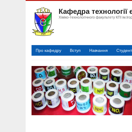
Перейти
Кафедра технології
до
основного
Хіміко-технологічного факультету КПІ ім.Іго
вмісту
Про кафедру
Вступ
Навчання
Студен