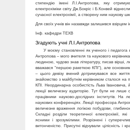
стипендію імені Л.І.Антропова, яку отримуют
електрохіміки світу Дж.Бокріс і Б.Конвей відне
сучасної електрохімії, а створену ним наукову шк
Для своїх учнів він назавжди залишився взірцем ін
Інф. кафедри ТЕХВ
Згадують учні Л.І.Антропова
У моєму становленні як ученого і педагога ве
Антропова – мого вчителя та наукового керівник
людиною, чудово знав літературу, писав вірші, л
вважався "першою ракеткою КПІ"), але основним
– цього девізу вчений дотримувався все жит
знайомство з майбутнім керівником сталося на п
КПІ. Неординарна особистість Льва Івановича, 
лекції величезну аудиторію. Тут були не лише ст
працівники науково-дослідних інститутів. На 
наукових конференціях. Лекції професора Антро
величезне враження логікою побудови, глибиною
Складні розділи теоретичної електрохімії, які
ясними і зрозумілими. Розрізнені і суперечл
витонченістю. Присутні відчували цілісність і к