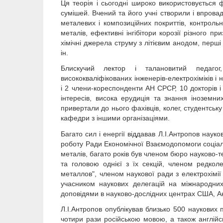
Ця теорія і сьогодні широко використовується ф
сумішей. Вчений та його учні створили і впрова
металевих і композиційних покриттів, контроль
металів, ефективні інгібітори корозії різного при
хімічні джерела струму з літієвим анодом, перші
ін.
Блискучий лектор і талановитий педагог,
висококваліфікованих інженерів-електрохіміків і н
і 2 члени-кореспонденти АН СРСР, 10 докторів і 
інтересів, висока ерудиція та знання іноземни
привертали до нього фахівців, колег, студентсь
кафедри з іншими організаціями.
Багато сил і енергії віддавав Л.І.Антропов науко
роботу Ради Економічної Взаємодопомоги соціалісти
металів, багато років був членом бюро науково-т
та головою однієї з їх секцій, членом редколе
металлов", членом наукової ради з електрохімії
учасником наукових делегацій на міжнародних
доповідями в науково-дослідних центрах США, Англі
Л.І.Антропов опублікував близько 500 наукових 
чотири рази російською мовою, а також англійс