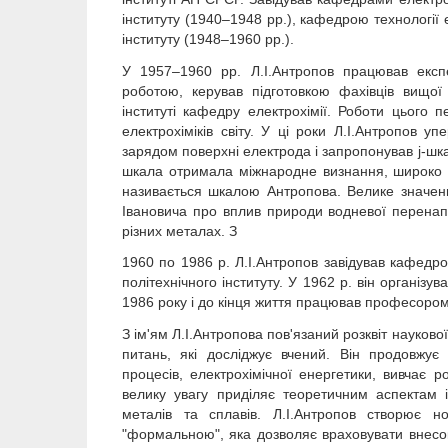
інституту (1940–1948 рр.), кафедрою технології
інституту (1948–1960 рр.).
У 1957–1960 рр. Л.І.Антропов працював екс
роботою, керував підготовкою фахівців вищої 
інституті кафедру електрохімії. Роботи цього 
електрохіміків світу. У ці роки Л.І.Антропов уп
зарядом поверхні електрода і запропонував j-шка
шкала отримала міжнародне визнання, широко ви
називається шкалою Антропова. Велике значення
Івановича про вплив природи водневої перенап
різних металах. З
1960 по 1986 р. Л.І.Антропов завідував кафедро
політехнічного інституту. У 1962 р. він організ
1986 року і до кінця життя працював професоро
З ім'ям Л.І.Антропова пов'язаний розквіт науков
питань, які досліджує вчений. Він продовжує
процесів, електрохімічної енергетики, вивчає 
велику увагу приділяє теоретичним аспектам ін
металів та сплавів. Л.І.Антропов створює нов
"формальною", яка дозволяє враховувати внесок 