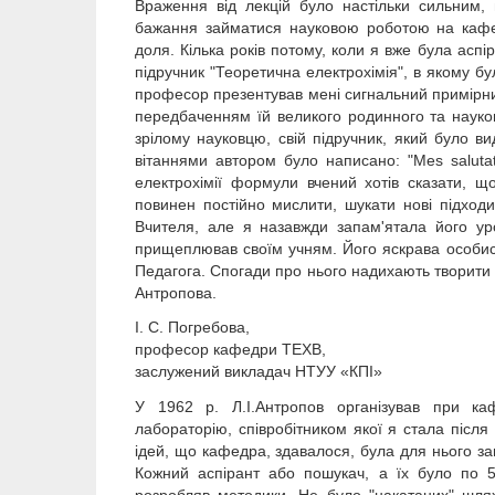
Враження від лекцій було настільки сильним, 
бажання займатися науковою роботою на кафед
доля. Кілька років потому, коли я вже була асп
підручник "Теоретична електрохімія", в якому бу
професор презентував мені сигнальний примірник 
передбаченням їй великого родинного та науков
зрілому науковцю, свій підручник, який було в
вітаннями автором було написано: "Mes salutat
електрохімії формули вчений хотів сказати, щ
повинен постійно мислити, шукати нові підход
Вчителя, але я назавжди запам'ятала його урок
прищеплював своїм учням. Його яскрава особист
Педагога. Спогади про нього надихають творити 
Антропова.
І. С. Погребова,
професор кафедри ТЕХВ,
заслужений викладач НТУУ «КПІ»
У 1962 р. Л.І.Антропов організував при каф
лабораторію, співробітником якої я стала після
ідей, що кафедра, здавалося, була для нього зам
Кожний аспірант або пошукач, а їх було по 5
розробляв методики. Не було "накатаних" шлях