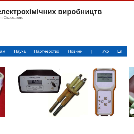
 електрохімічних виробництв
ря Сікорського
там
Наука
Партнерство
Новини
||
Укр
En