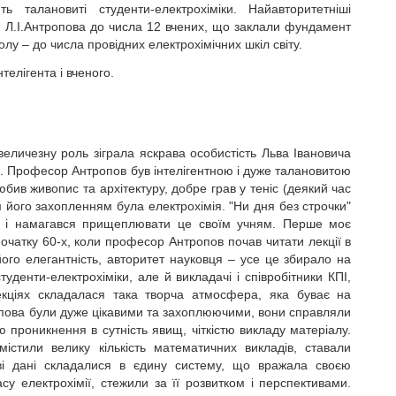
ь талановиті студенти-електрохіміки. Найавторитетніші
сли Л.І.Антропова до числа 12 вчених, що заклали фундамент
олу – до числа провідних електрохімічних шкіл світу.
телігента і вченого.
личезну роль зіграла яскрава особистість Льва Івановича
а. Професор Антропов був інтелігентною і дуже талановитою
юбив живопис та архітектуру, добре грав у теніс (деякий час
 його захопленням була електрохімія. "Ни дня без строчки"
тя і намагався прищеплювати це своїм учням. Перше моє
очатку 60-х, коли професор Антропов почав читати лекції в
його елегантність, авторитет науковця – усе це збирало на
уденти-електрохіміки, але й викладачі і співробітники КПІ,
лекціях складалася така творча атмосфера, яка буває на
пова були дуже цікавими та захоплюючими, вони справляли
 проникнення в сутність явищ, чіткістю викладу матеріалу.
 містили велику кількість математичних викладів, ставали
иві дані складалися в єдину систему, що вражала своєю
расу електрохімії, стежили за її розвитком і перспективами.