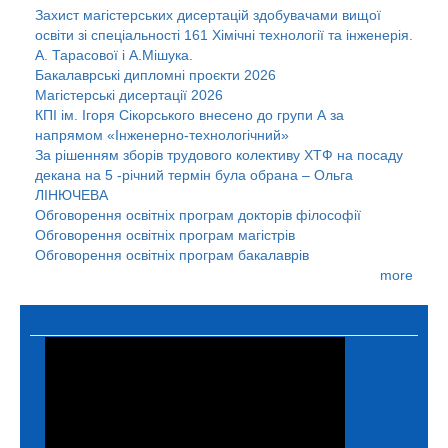
Захист магістерських дисертацій здобувачами вищої
освіти зі спеціальності 161 Хімічні технології та інженерія.
А. Тарасової і А.Мішука.
Бакалаврські дипломні проєкти 2026
Магістерські дисертації 2026
КПІ ім. Ігоря Сікорського внесено до групи А за
напрямом «Інженерно-технологічний»
За рішенням зборів трудового колективу ХТФ на посаду
декана на 5 -річний термін була обрана – Ольга
ЛІНЮЧЕВА
Обговорення освітніх програм докторів філософії
Обговорення освітніх програм магістрів
Обговорення освітніх програм бакалаврів
more