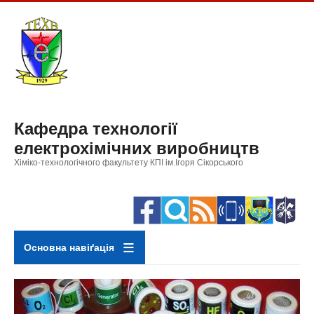
Перейти
до
основного
вмісту
Кафедра технології
електрохімічних виробництв
Хіміко-технологічного факультету КПІ ім.Ігоря Сікорського
Основна навіґація