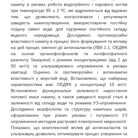
накипу в умовах роботи водогрійного і парового котлів
при температурі 95 ± 2 ºС, які відрізняються від відомих
тим, що дозволяють контролювати і регулювати
швидкість накипоутворення, використовуючи постійну
подачу свіжої води для підтримки постійного складу
водного середовища. Досліджено протикорозійні
властивості накипу в процесі його формування та впливу
на цей процес хімічної дії антискалантів (ЛВХ 1.1, ОЕДФК
на основі органофосфонатів та поліфосфатного
реагенту Seaquest) з різними концентраціями (від 2 до
50 мг/л) та ультразвукового опромінення в умовах
кавітації. Оцінено їх протикорозійні і антинакипні
властивості у жорсткій воді. Встановлено, що найкращі
характеристики має ОЕДФК у концентрації 10 мг/л.
Встановлено функціональні залежності наростання
питомої маси накипу, а також швидкості корозії сталі в
залежності від складу води та режимів УЗ-опромінення.
Досліджено морфологію та структуру накипних шарів,
сформованих при різних умовах і потужності УЗ
опромінення методом растрової електронної мікроскопії.
Показано, що комплексний вплив дії антискалантів та
ультразвуку дозволить оптимізувати процес утворення та