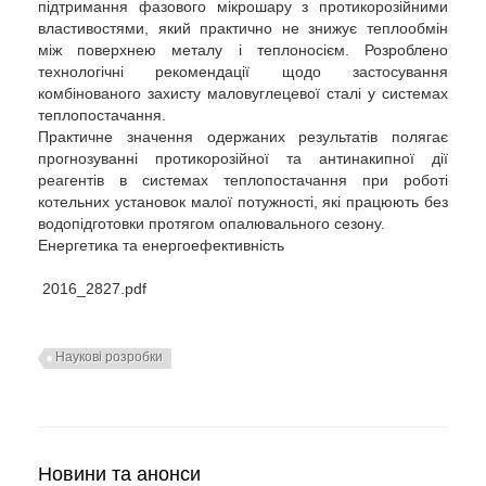
підтримання фазового мікрошару з протикорозійними
властивостями, який практично не знижує теплообмін
між поверхнею металу і теплоносієм. Розроблено
технологічні рекомендації щодо застосування
комбінованого захисту маловуглецевої сталі у системах
теплопостачання.
Практичне значення одержаних результатів полягає
прогнозуванні протикорозійної та антинакипної дії
реагентів в системах теплопостачання при роботі
котельних установок малої потужності, які працюють без
водопідготовки протягом опалювального сезону.
Енергетика та енергоефективність
2016_2827.pdf
Наукові розробки
Новини та анонси