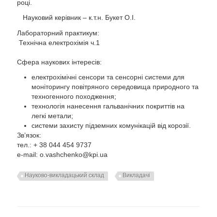
році.
Науковий керівник – к.т.н. Букет О.І.
Лабораторний практикум:
Технічна електрохімія ч.1
Сфера наукових інтересів:
електрохімічні сенсори та сенсорні системи для
моніторингу повітряного середовища природного та
техногенного походження;
технологія нанесення гальванічних покриттів на
легкі метали;
системи захисту підземних комунікацій від корозії.
Зв’язок:
тел.: + 38 044 454 9737
e-mail: o.vashchenko@kpi.ua
Науково-викладацький склад
Викладачі