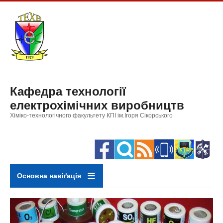
Перейти
до
основного
вмісту
Кафедра технології
електрохімічних виробництв
Хіміко-технологічного факультету КПІ ім.Ігоря Сікорського
Основна навіґація