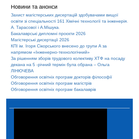
Новини та анонси
Захист магістерських дисертацій здобувачами вищої
освіти зі спеціальності 161 Хімічні технології та інженерія.
А. Тарасової і А.Мішука.
Бакалаврські дипломні проєкти 2026
Магістерські дисертації 2026
КПІ ім. Ігоря Сікорського внесено до групи А за
напрямом «Інженерно-технологічний»
За рішенням зборів трудового колективу ХТФ на посаду
декана на 5 -річний термін була обрана – Ольга
ЛІНЮЧЕВА
Обговорення освітніх програм докторів філософії
Обговорення освітніх програм магістрів
Обговорення освітніх програм бакалаврів