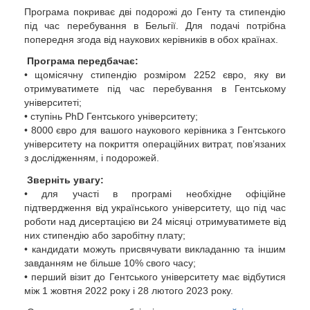
Програма покриває дві подорожі до Генту та стипендію
під час перебування в Бельгії. Для подачі потрібна
попередня згода від наукових керівників в обох країнах.
Програма передбачає:
• щомісячну стипендію розміром 2252 євро, яку ви
отримуватимете під час перебування в Гентському
університеті;
• ступінь PhD Гентського університету;
• 8000 євро для вашого наукового керівника з Гентського
університету на покриття операційних витрат, пов’язаних
з дослідженням, і подорожей.
Зверніть увагу:
• для участі в програмі необхідне офіційне
підтвердження від українського університету, що під час
роботи над дисертацією ви 24 місяці отримуватимете від
них стипендію або заробітну плату;
• кандидати можуть присвячувати викладанню та іншим
завданням не більше 10% свого часу;
• перший візит до Гентського університету має відбутися
між 1 жовтня 2022 року і 28 лютого 2023 року.