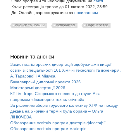
Опис програми та необхідні документи на
сайті
Коли: реєстрація триває до 01 лютого 2022, 23:59
Де: Онлайн, зареєструватися за
посиланням
Анонси та новини
Аспірантам
Партнерство
Новини та анонси
Захист магістерських дисертацій здобувачами вищої
освіти зі спеціальності 161 Хімічні технології та інженерія.
А. Тарасової і А.Мішука.
Бакалаврські дипломні проєкти 2026
Магістерські дисертації 2026
КПІ ім. Ігоря Сікорського внесено до групи А за
напрямом «Інженерно-технологічний»
За рішенням зборів трудового колективу ХТФ на посаду
декана на 5 -річний термін була обрана – Ольга
ЛІНЮЧЕВА
Обговорення освітніх програм докторів філософії
Обговорення освітніх програм магістрів