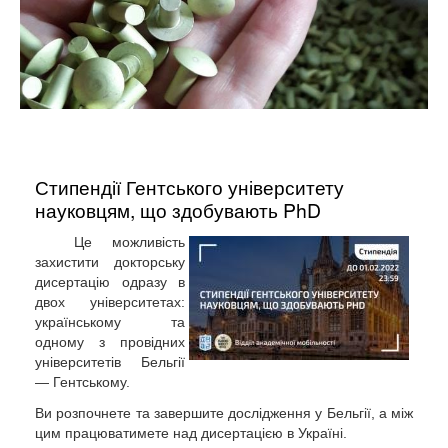
Стипендії Гентського університету
науковцям, що здобувають PhD
Це можливість
захистити докторську
дисертацію одразу в
двох університетах:
українському та
одному з провідних
університетів Бельгії
— Гентському.
Ви розпочнете та завершите дослідження у Бельгії, а між
цим працюватимете над дисертацією в Україні.