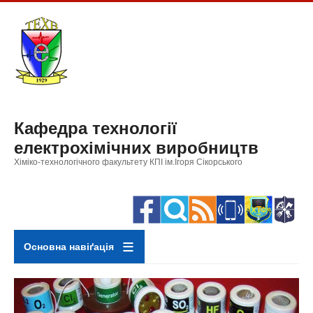
Перейти
до
основного
вмісту
Кафедра технології
електрохімічних виробництв
Хіміко-технологічного факультету КПІ ім.Ігоря Сікорського
Основна навіґація