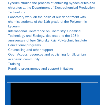
Lyceum studied the process of obtaining hypochlorites and
chlorates at the Department of Electrochemical Production
Technology
Laboratory work on the basis of our department with
chemist students of the 11th grade of the Polytechnic
Lyceum
International Conference on Chemistry, Chemical
Technology and Ecology, dedicated to the 125th
anniversary of Igor Sikorsky Kyiv Polytechnic Institute
Educational programs
Counselling and other support
Open Access resources and publishing for Ukrainian
academic community
Training
Funding programmes and support initiatives