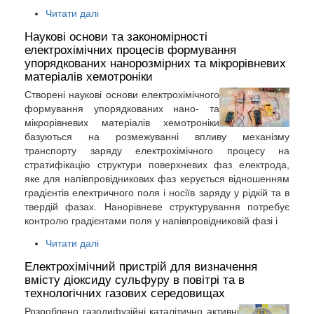
Читати далі
Наукові основи та закономірності
електрохімічних процесів формування
упорядкованих нанорозмірних та мікрорівневих
матеріалів хемотроніки
Створені наукові основи електрохімічного
формування упорядкованих нано- та
мікрорівневих матеріалів хемотроніки
базуються на розмежуванні впливу механізму
транспорту заряду електрохімічного процесу на
стратифікацію структури поверхневих фаз електрода,
яке для напівпровідникових фаз керується відношенням
градієнтів електричного поля і носіїв заряду у рідкій та в
твердій фазах. Нанорівневе структурування потребує
контролю градієнтами поля у напівпровідниковій фазі і
Читати далі
Електрохімічний пристрій для визначення
вмісту діоксиду сульфуру в повітрі та в
технологічних газових середовищах
Розроблено газодифузійні каталітично активні