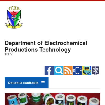
Skip
to
main
content
Department of Electrochemical
Productions Technology
TEHV
Основна навіґація