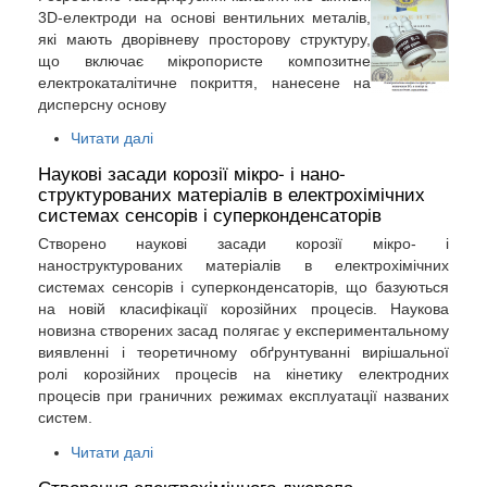
3D-електроди на основі вентильних металів,
які мають дворівневу просторову структуру,
що включає мікропористе композитне
електрокаталітичне покриття, нанесене на
дисперсну основу
Читати далі
Наукові засади корозії мікро- і нано-
структурованих матеріалів в електрохімічних
системах сенсорів і суперконденсаторів
Створено наукові засади корозії мікро- і
наноструктурованих матеріалів в електрохімічних
системах сенсорів і суперконденсаторів, що базуються
на новій класифікації корозійних процесів. Наукова
новизна створених засад полягає у експериментальному
виявленні і теоретичному обґрунтуванні вирішальної
ролі корозійних процесів на кінетику електродних
процесів при граничних режимах експлуатації названих
систем.
Читати далі
Створення електрохімічного джерела