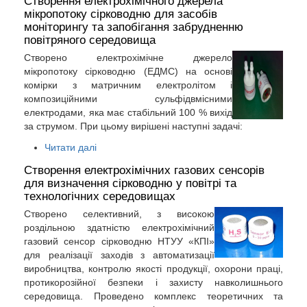
мікропотоку сірководню для засобів
моніторингу та запобігання забрудненню
повітряного середовища
Cтворено електрохімічне джерело
мікропотоку сірководню (ЕДМС) на основі
комірки з матричним електролітом і
композиційними сульфідвмісними
електродами, яка має стабільний 100 % вихід
за струмом. При цьому вирішені наступні задачі:
Читати далі
Створення електрохімічних газових сенсорів
для визначення сірководню у повітрі та
технологічних середовищах
Створено селективний, з високою
роздільною здатністю електрохімічний
газовий сенсор сірководню НТУУ «КПІ»
для реалізації заходів з автоматизації
виробництва, контролю якості продукції, охорони праці,
протикорозійної безпеки і захисту навколишнього
середовища. Проведено комплекс теоретичних та