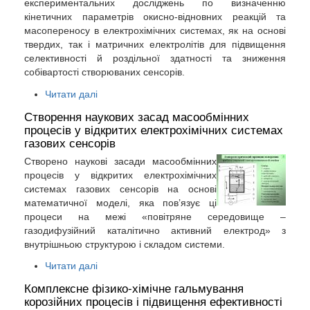
експериментальних досліджень по визначенню
кінетичних параметрів окисно-відновних реакцій та
масопереносу в електрохімічних системах, як на основі
твердих, так і матричних електролітів для підвищення
селективності й роздільної здатності та зниження
собівартості створюваних сенсорів.
Читати далі
Створення наукових засад масообмінних
процесів у відкритих електрохімічних системах
газових сенсорів
Створено наукові засади масообмінних
процесів у відкритих електрохімічних
системах газових сенсорів на основі
математичної моделі, яка пов’язує ці
процеси на межі «повітряне середовище –
газодифузійний каталітично активний електрод» з
внутрішньою структурою і складом системи.
Читати далі
Комплексне фізико-хімічне гальмування
корозійних процесів і підвищення ефективності