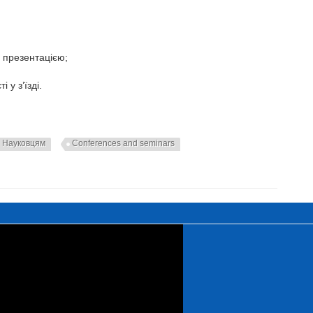
н презентацією;
 у з’їзді.
Науковцям
Conferences and seminars