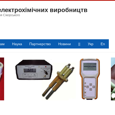
 електрохімічних виробництв
ря Сікорського
там
Наука
Партнерство
Новини
||
Укр
En