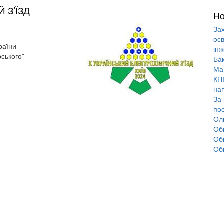
 З’ЇЗД
Но
За
осв
раїни
інж
рського"
Ба
Маг
КПІ
на
За
по
Ол
Об
Обг
Об