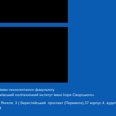
іміко-технологічного факультету
ївський політехнічний інститут імені Ігоря Сікорського»
а Янгеля, 3 ( Берестейський проспект (Перемоги),37 корпус 4, ауди
4