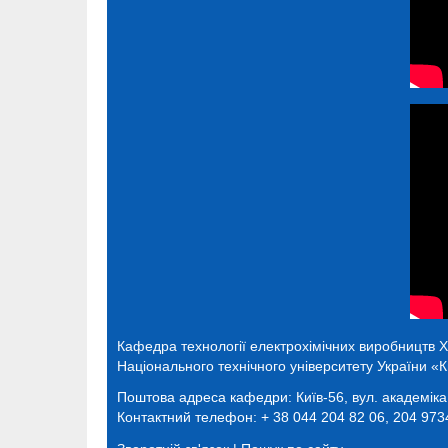
Кафедра технології електрохімічних виробництв
Х
Національного технічного університету України «Ки
Поштова адреса кафедри:
Київ-56, вул. академік
Контактний телефон: + 38 044 204 82 06, 204 973