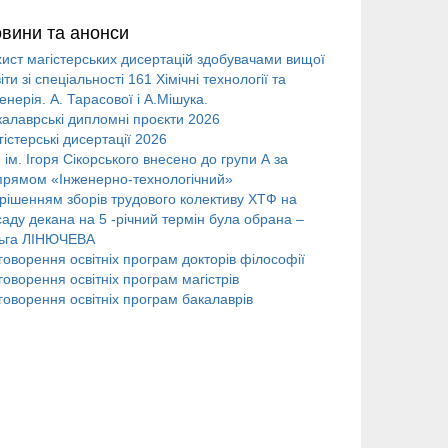
вини та анонси
хист магістерських дисертацій здобувачами вищої
іти зі спеціальності 161 Хімічні технології та
енерія. А. Тарасової і А.Мішука.
калаврські дипломні проєкти 2026
істерські дисертації 2026
 ім. Ігоря Сікорського внесено до групи А за
прямом «Інженерно-технологічний»
 рішенням зборів трудового колективу ХТФ на
саду декана на 5 -річний термін була обрана –
ьга ЛІНЮЧЕВА
говорення освітніх програм докторів філософії
оворення освітніх програм магістрів
говорення освітніх програм бакалаврів