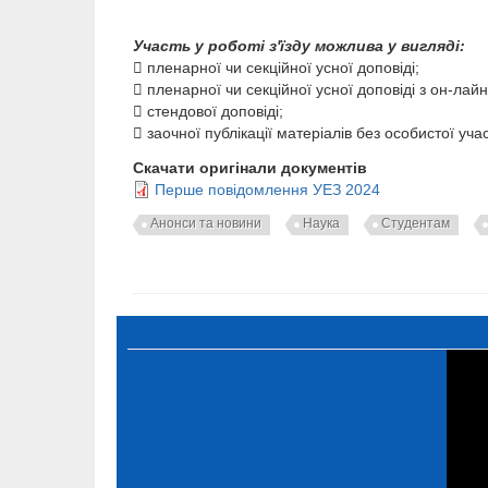
Участь у роботі з'їзду можлива у вигляді:

пленарної чи секційної усної доповіді;

пленарної чи секційної усної доповіді з он-лай

стендової доповіді;

заочної публікації матеріалів без особистої участі
Скачати оригінали документів
Перше повідомлення УЕЗ 2024
Анонси та новини
Наука
Студентам