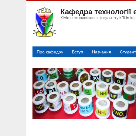
Перейти
Кафедра технології
до
основного
Хіміко-технологічного факультету КПІ ім.Іго
вмісту
Про кафедру
Вступ
Навчання
Студен