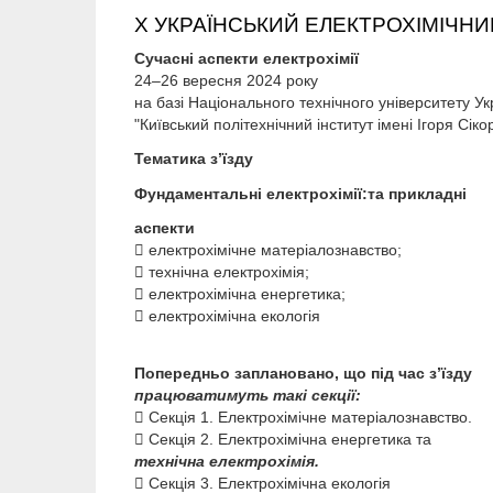
Х УКРАЇНСЬКИЙ ЕЛЕКТРОХІМІЧНИЙ
Сучасні аспекти електрохімії
24–26 вересня 2024 року
на базі Національного технічного університету Ук
"Київський політехнічний інститут імені Ігоря Сіко
Тематика з’їзду
Фундаментальні електрохімії:
та
прикладні
аспекти

електрохімічне матеріалознавство;

технічна електрохімія;

електрохімічна енергетика;

електрохімічна екологія
Попередньо заплановано, що під час з’їзду
працюватимуть такі секції:

Секція 1.
Електрохімічне матеріалознавство.

Секція 2.
Електрохімічна енергетика та
технічна електрохімія.

Секція 3.
Електрохімічна екологія