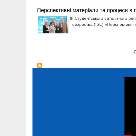
Перспективні матеріали та процеси в п
ІІІ Студентського сателітного р
Товариства (ISE) «Перспективні 
Розбивка
С
на
сторінки