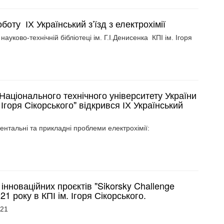
оту ІХ Український з’їзд з електрохімії
ауково-технічній бібліотеці ім. Г.І.Денисенка КПІ ім. Ігоря
 Національного технічного університету України
 Ігоря Сікорського" відкрився ІХ Український
нтальні та прикладні проблеми електрохімії:
новаційних проєктів "Sikorsky Challenge
1 року в КПІ ім. Ігоря Сікорського.
021