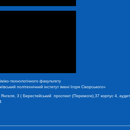
іміко-технологічного факультету
ївський політехнічний інститут імені Ігоря Сікорського»
а Янгеля, 3 ( Берестейський проспект (Перемоги),37 корпус 4, ауди
4