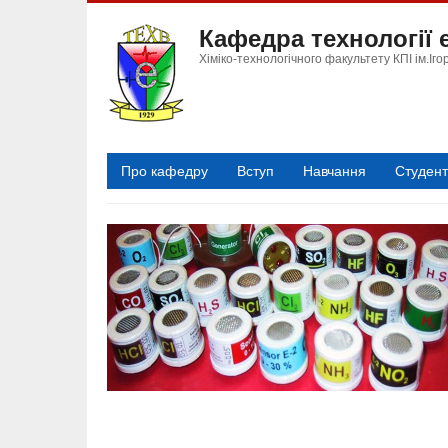
Перейти
Кафедра технології
до
основного
Хіміко-технологічного факультету КПІ ім.Іго
вмісту
Про кафедру
Вступ
Навчання
Студен