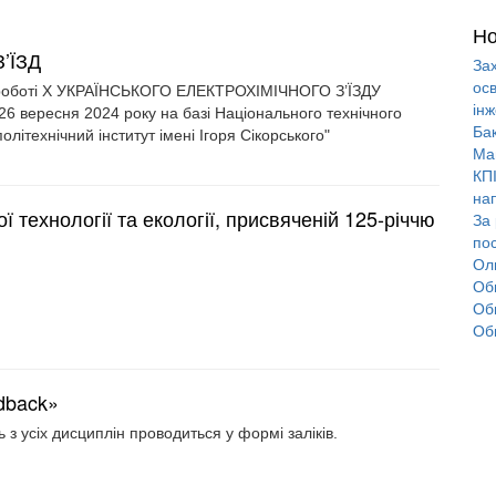
Но
’ЇЗД
За
осв
 роботі Х УКРАЇНСЬКОГО ЕЛЕКТРОХІМІЧНОГО З’ЇЗДУ
інж
–26 вересня 2024 року на базі Національного технічного
Ба
олітехнічний інститут імені Ігоря Сікорського"
Маг
КПІ
на
ої технології та екології, присвяченій 125-річчю
За
по
Ол
Об
Обг
Об
dback»
з усіх дисциплін проводиться у формі заліків.