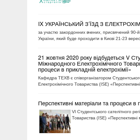
IX УКРАЇНСЬКИЙ З’ЇЗД З ЕЛЕКТРОХІМ
за участю закордонних вчених, присвячений 90-й 
України, який буде проходити в Києві 21-23 вере
21 жовтня 2020 року відбудеться V Ст
Міжнародного Електрохімічного Товари
процеси в прикладній електрохімії»
Кафедра ТЕХВ є співорганізатором Студентськог
Електрохімічного Товариства (ISE) «Перспективні
Перспективні матеріали та процеси в п
VІ Студентського сателітного ре
Товариства (ISE) «Перспективні 