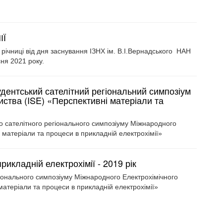
ІЇ
річниці від дня заснування ІЗНХ ім. В.І.Вернадського НАН
сня 2021 року.
удентський сателітний регіональний симпозіум
ства (ISE) «Перспективні матеріали та
о сателітного регіонального симпозіуму Міжнародного
 матеріали та процеси в прикладній електрохімії»
рикладній електрохімії - 2019 рік
гіонального симпозіуму Міжнародного Електрохімічного
матеріали та процеси в прикладній електрохімії»