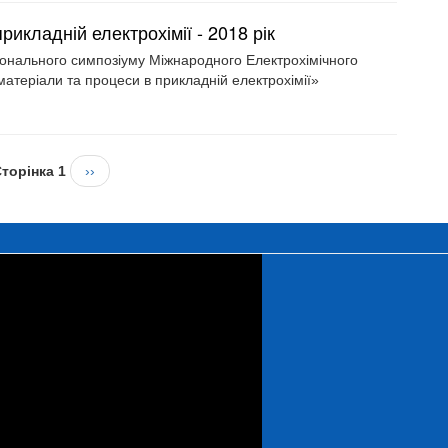
рикладній електрохімії - 2018 рік
егіонального симпозіуму Міжнародного Електрохімічного
матеріали та процеси в прикладній електрохімії»
торінка 1
Наступна
››
сторінка