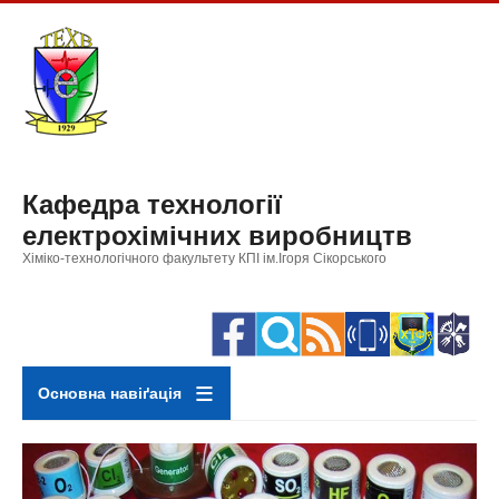
Перейти
до
основного
вмісту
Кафедра технології
електрохімічних виробництв
Хіміко-технологічного факультету КПІ ім.Ігоря Сікорського
Основна навіґація