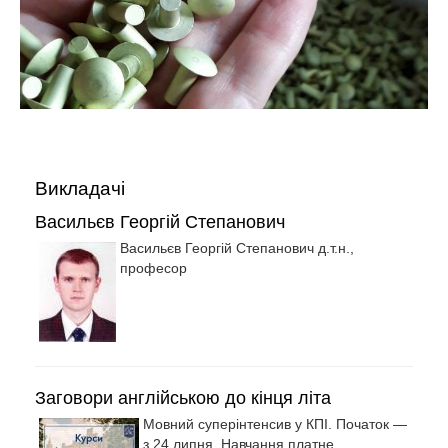
Викладачі
Васильєв Георгій Степанович
Васильєв Георгій Степанович д.т.н.,
професор
Заговори англійською до кінця літа
Мовний суперінтенсив у КПІ. Початок —
з 24 липня. Навчання платне.