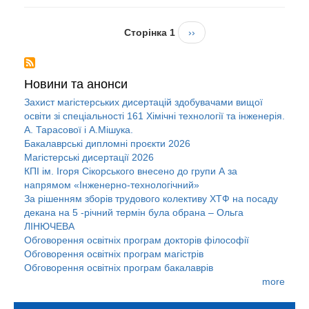
Розбивка
Сторінка 1
Наступна
››
на
сторінка
сторінки
Новини та анонси
Захист магістерських дисертацій здобувачами вищої
освіти зі спеціальності 161 Хімічні технології та інженерія.
А. Тарасової і А.Мішука.
Бакалаврські дипломні проєкти 2026
Магістерські дисертації 2026
КПІ ім. Ігоря Сікорського внесено до групи А за
напрямом «Інженерно-технологічний»
За рішенням зборів трудового колективу ХТФ на посаду
декана на 5 -річний термін була обрана – Ольга
ЛІНЮЧЕВА
Обговорення освітніх програм докторів філософії
Обговорення освітніх програм магістрів
Обговорення освітніх програм бакалаврів
more