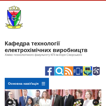
Перейти
до
основного
вмісту
Кафедра технології
електрохімічних виробництв
Хіміко-технологічного факультету КПІ ім.Ігоря Сікорського
Основна навіґація