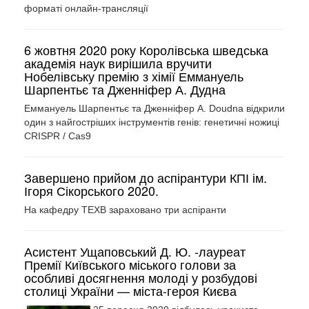
форматі онлайн-трансляції
6 жовтня 2020 року Королівська шведська
академія наук вирішила вручити
Нобелівську премію з хімії Еммануель
Шарпентьє та Дженніфер А. Дудна
Еммануель Шарпентьє та Дженніфер А. Doudna відкрили
один з найгостріших інструментів генів: генетичні ножиці
CRISPR / Cas9
Завершено прийом до аспірантури КПІ ім.
Ігоря Сікорського 2020.
На кафедру ТЕХВ зараховано три аспіранти
Асистент Ущаповський Д. Ю. -лауреат
Премії Київського міського голови за
особливі досягнення молоді у розбудові
столиці України — міста-героя Києва