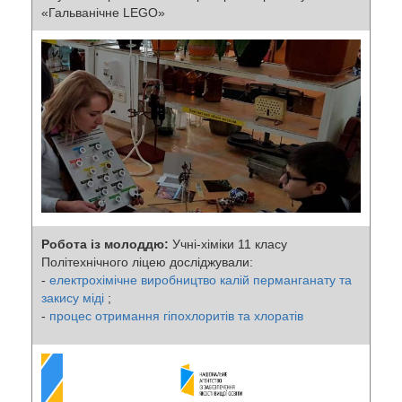
«Гальванічне LEGO»
Робота із молоддю:
Учні-хіміки 11 класу
Політехнічного ліцею досліджували:
-
електрохімічне виробництво калій перманганату та
закису міді
;
-
процес отримання гіпохлоритів та хлоратів