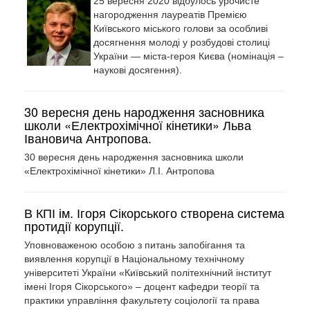
25 вересня 2020 відбулось урочисте
нагородження лауреатів Премією
Київського міського голови за особливі
досягнення молоді у розбудові столиці
України — міста-героя Києва (номінація –
наукові досягення).
30 вересня день народження засновника
школи «Електрохімічної кінетики» Льва
Івановича Антропова.
30 вересня день народження засновника школи
«Електрохімічної кінетики» Л.І. Антропова
В КПІ ім. Ігоря Сікорського створена система
протидії корупції.
Уповноваженою особою з питань запобігання та
виявлення корупції в Національному технічному
університеті України «Київський політехнічний інститут
імені Ігоря Сікорського» – доцент кафедри теорії та
практики управління факультету соціології та права