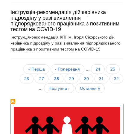
Інструкція-рекомендація дій керівника
підрозділу у разі виявлення
підпорядкованого працівника з позитивним
тестом на COVID-19
Інструкція-рекомендація КПІ ім. Ігоря Сікорського дій
керівника підрозділу у разі виявлення підпорядкованого
працівника з позитивним тестом на COVID-19
Розбивка
Перша
« Перша
Попередня
‹ Попередня
…
Сторінка
24
Сторінка
25
на
сторінка
сторінка
сторінки
Сторінка
26
Сторінка
27
Поточна
28
Сторінка
29
Сторінка
30
Сторінка
31
Сторінка
32
сторінка
…
Наступна
Наступна ›
Остання
Остання »
сторінка
сторінка