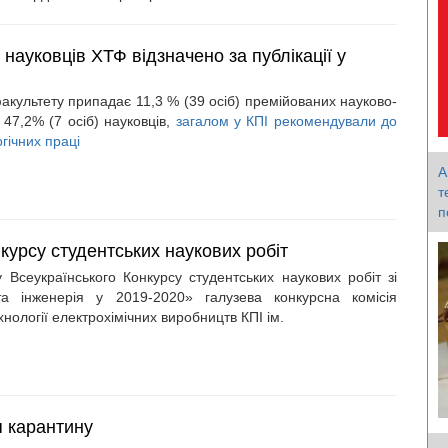
 науковців ХТФ відзначено за публікації у
акультету припадає 11,3 % (39 осіб) премійованих науково-
 47,2% (7 осіб) науковців,
загалом у КПІ рекомендували до
гічних праці
А
т
п
курсу студентських наукових робіт
 Всеукраїнського Конкурсу студентських наукових робіт зі
ї та інженерія y 2019-2020» галузева конкурсна комісія
нології електрохімічних виробництв КПІ ім.
 карантину