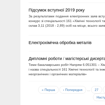
Підсумок вступної 2019 року
За результатами подання електронних заяв всту
конкурс зі спеціальності 161 «Хімічні технології 
склав 3,11 (2018 - 2,89) осіб на місце, всього зая
Електрохімічна обробка металів
Дипломні роботи / магістерські дисерта
Теми бакалаврських робіт Напрям 6.051301 – Хімі
і назва спеціальності 161 Хімічні технології та ін
неорганічних і органічних матеріалів»
Розбивка
Перша
« Перша
Попередня
‹ Попередня
…
Сторін
27
на
сторінка
сторінка
сторінки
Наст
Насту
сторі