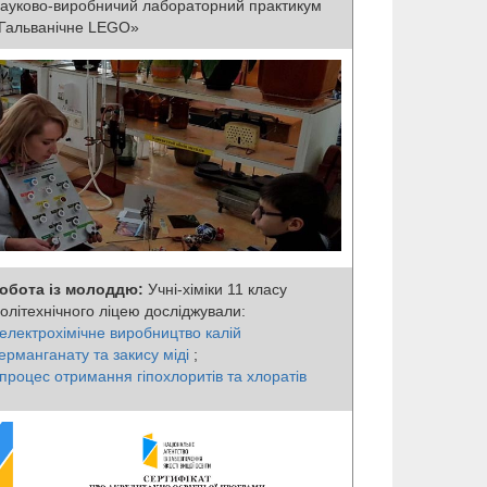
ауково-виробничий лабораторний практикум
Гальванічне LEGO»
обота із молоддю:
Учні-хіміки 11 класу
олітехнічного ліцею досліджували:
електрохімічне виробництво калій
ерманганату та закису міді
;
процес отримання гіпохлоритів та хлоратів