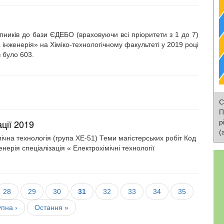
пників до бази ЄДЕБО (враховуючи всі пріоритети з 1 до 7)
та інженерія» на Хіміко-технологічному факультеті у 2019 році
в було 603.
С
П
ції 2019
р
(
чна технологія (група ХЕ-51) Теми магістерських робіт Код
женерія спеціалізація « Електрохімічні технології
ка
Сторінка
28
Сторінка
29
Сторінка
30
Поточна
31
Сторінка
32
Сторінка
33
Сторінка
34
Сторінка
35
сторінка
упна
пна ›
Остання
Остання »
нка
сторінка