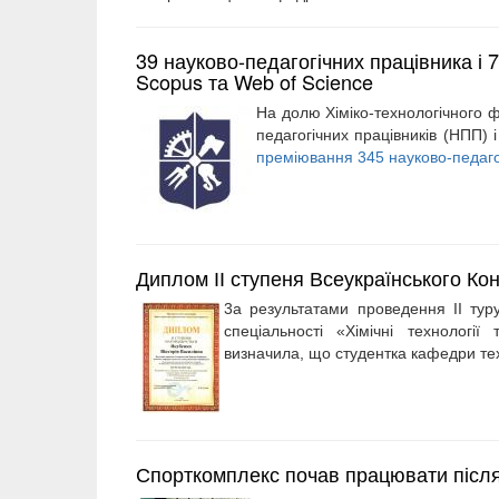
39 науково-педагогічних працівника і 7
Scopus та Web of Science
На долю Хіміко-технологічного ф
педагогічних працівників (НПП) і
преміювання 345 науково-педаго
Диплом ІІ ступеня Всеукраїнського Кон
3a результатами проведення II туру
спеціальності «Хімічні технологі
визначила, що студентка кафедри тех
Спорткомплекс почав працювати після