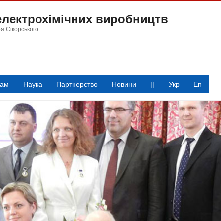
 електрохімічних виробництв
ря Сікорського
там
Наука
Партнерство
Новини
||
Укр
En