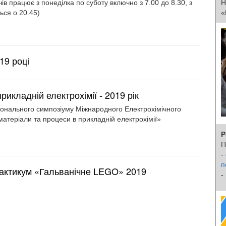
ів працює з понеділка по суботу включно з 7.00 до 8.30, з
Н
ься о 20.45)
«
19 році
рикладній електрохімії - 2019 рік
гіонального симпозіуму Міжнародного Електрохімічного
матеріали та процеси в прикладній електрохімії»
Р
П
-
п
актикум «Гальванічне LEGO» 2019
-