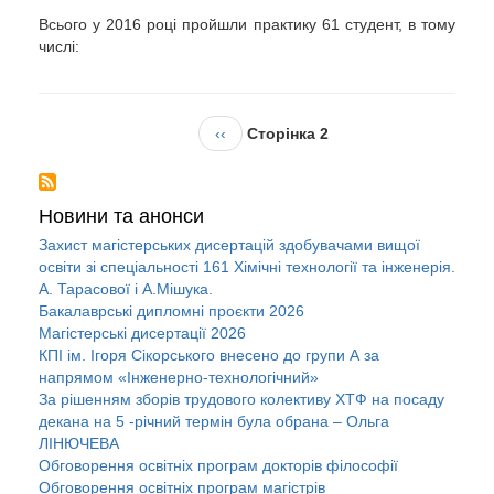
Всього у 2016 році пройшли практику 61 студент, в тому
числі:
Розбивка
Попередня
‹‹
Сторінка 2
на
сторінка
сторінки
Новини та анонси
Захист магістерських дисертацій здобувачами вищої
освіти зі спеціальності 161 Хімічні технології та інженерія.
А. Тарасової і А.Мішука.
Бакалаврські дипломні проєкти 2026
Магістерські дисертації 2026
КПІ ім. Ігоря Сікорського внесено до групи А за
напрямом «Інженерно-технологічний»
За рішенням зборів трудового колективу ХТФ на посаду
декана на 5 -річний термін була обрана – Ольга
ЛІНЮЧЕВА
Обговорення освітніх програм докторів філософії
Обговорення освітніх програм магістрів