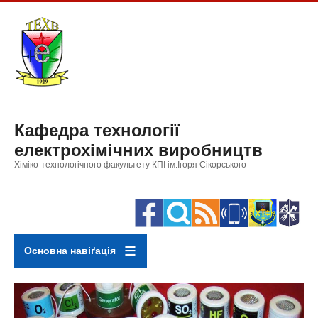
Перейти
до
основного
вмісту
Кафедра технології
електрохімічних виробництв
Хіміко-технологічного факультету КПІ ім.Ігоря Сікорського
Основна навіґація