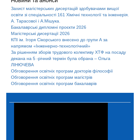
Захист магістерських дисертацій здобувачами вищої
освіти зі спеціальності 161 Хімічні технології та інженерія.
А. Тарасової і А.Мішука.
Бакалаврські дипломні проєкти 2026
Магістерські дисертації 2026
КПІ ім. Ігоря Сікорського внесено до групи А за
напрямом «Інженерно-технологічний»
За рішенням зборів трудового колективу ХТФ на посаду
декана на 5 -річний термін була обрана – Ольга
ЛІНЮЧЕВА
Обговорення освітніх програм докторів філософії
Обговорення освітніх програм магістрів
Обговорення освітніх програм бакалаврів