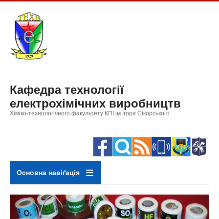
Перейти
до
основного
вмісту
Кафедра технології
електрохімічних виробництв
Хіміко-технологічного факультету КПІ ім.Ігоря Сікорського
Основна навіґація