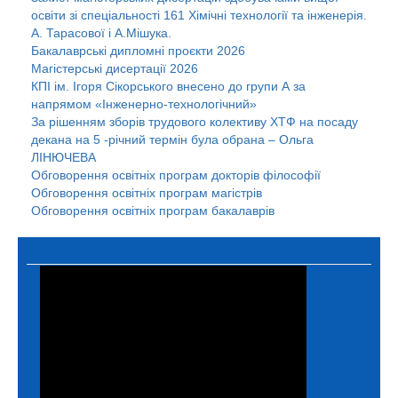
освіти зі спеціальності 161 Хімічні технології та інженерія.
А. Тарасової і А.Мішука.
Бакалаврські дипломні проєкти 2026
Магістерські дисертації 2026
КПІ ім. Ігоря Сікорського внесено до групи А за
напрямом «Інженерно-технологічний»
За рішенням зборів трудового колективу ХТФ на посаду
декана на 5 -річний термін була обрана – Ольга
ЛІНЮЧЕВА
Обговорення освітніх програм докторів філософії
Обговорення освітніх програм магістрів
Обговорення освітніх програм бакалаврів