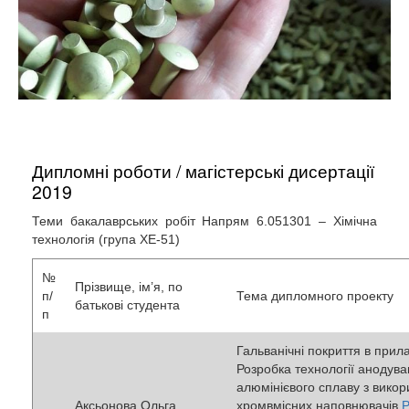
Дипломні роботи / магістерські дисертації
2019
Теми бакалаврських робіт Напрям 6.051301 – Хімічна
технологія (група ХЕ-51)
№
Прізвище, ім’я, по
п/
Тема дипломного проекту
батькові студента
п
Гальванічні покриття в прил
Розробка технології анодува
алюмінієвого сплаву з вико
Аксьонова Ольга
хромвмісних наповнювачів