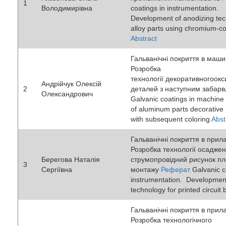
1
Володимирівна
coatings in instrumentation.
Development of anodizing te
alloy parts using chromium-con
Abstract
Гальванічні покриття в маши
Розробка
технології декоративногоок
Андрійчук Олексій
2
деталей з наступним забар
Олександрович
Galvanic coatings in machine
of aluminum parts decorative
with subsequent coloring
Abst
Гальванічні покриття в прил
Розробка технології осадже
Берегова Наталія
струмопровідний рисунок пл
3
Сергіївна
монтажу
Реферат
Galvanic c
instrumentation. Development 
technology for printed circuit
Гальванічні покриття в прил
Розробка технологічного