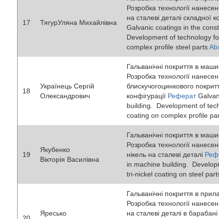
Розробка технології нанесе
на сталеві деталі складної к
17
ТягурУляна Михайлівна
Galvanic coatings in the const
Development of technology fo
complex profile steel parts
Abs
Гальванічні покриття в маши
Розробка технології нанесе
Українець Сергій
блискучогоцинкового покритт
18
Олександрович
конфігурації
Реферат
Galvan
building. Development of tech
coating on complex profile pa
Гальванічні покриття в маши
Розробка технології нанесен
Якубенко
19
нікель на сталеві деталі
Реф
Вікторія Василівна
in machine building. Develop
tri-nickel coating on steel par
Гальванічні покриття в прил
Розробка технології нанесе
Яресько
на сталеві деталі в барабан
20