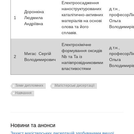
Електроосадження
наноструктурованих
д.т.н.,
Доронкіна
каталітично-активних
професорЛі
1
Людмила
матеріалів на основі
Ольга
Андріївна
олова та його
Володимирі
сплавів.
Електрохімічне
д.т.н.,
формування оксидів
Мигас Сергій
професорЛі
2
Nb та Ta із
Володимирович
Ольга
напівпровідниковими
Володимирі
властивостями
Теми дипломних
Магістерські дисертації
Навчання
Новини та анонси
Захист магістерських дисертацій здобувачами вищої