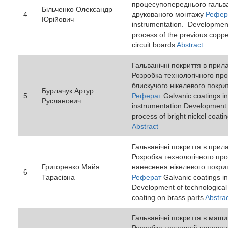
процесупопереднього гальв
Більченко Олександр
4
друкованого монтажу
Рефер
Юрійович
instrumentation. Development
process of the previous copper
circuit boards
Abstract
Гальванічні покриття в прил
Розробка технологічного пр
блискучого нікелевого покрит
Бурлачук Артур
5
Реферат
Galvanic coatings in
Русланович
instrumentation.Development 
process of bright nickel coatin
Abstract
Гальванічні покриття в прил
Розробка технологічного пр
Григоренко Майя
нанесення нікелевого покрит
6
Тарасівна
Реферат
Galvanic coatings in
Development of technological 
coating on brass parts
Abstra
Гальванічні покриття в маши