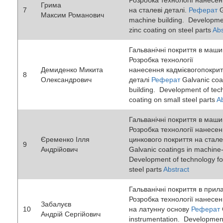
Розробка технології нанесе
Грима
7
на сталеві деталі.
Реферат
G
Максим Романович
machine building. Developmen
zinc coating on steel parts
Abs
Гальванічні покриття в маши
Розробка технології
Демиденко Микита
нанесення кадмієвогопокритт
8
Олександрович
деталі
Реферат
Galvanic coa
building. Development of tec
coating on small steel parts
Ab
Гальванічні покриття в маши
Розробка технології нанесе
Єременко Ілля
цинкового покриття на стале
9
Андрійович
Galvanic coatings in machine-
Development of technology fo
steel parts
Abstract
Гальванічні покриття в прил
Розробка технології нанесен
Забалуєв
10
на латунну основу
Реферат
Андрій Сергійович
instrumentation. Development