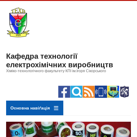
Перейти
до
основного
вмісту
Кафедра технології
електрохімічних виробництв
Хіміко-технологічного факультету КПІ ім.Ігоря Сікорського
Основна навіґація