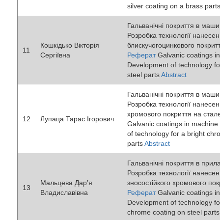
silver coating on a brass part
Гальванічні покриття в маши
Розробка технології нанесе
Кошкідько Вікторія
блискучогоцинкового покритт
11
Сергіївна
Реферат
Galvanic coatings i
Development of technology for
steel parts
Abstract
Гальванічні покриття в маши
Розробка технології нанесен
хромового покриття на стале
12
Лупаца Тарас Ігорович
Galvanic coatings in machine
of technology for a bright chr
parts
Abstract
Гальванічні покриття в прил
Розробка технології нанесен
Мальцева Дар’я
зносостійкого хромового пок
13
Владиславівна
Реферат
Galvanic coatings in
Development of technology fo
chrome coating on steel part