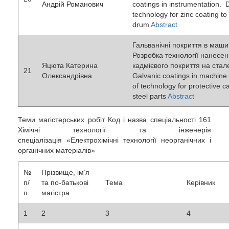
Андрій Романович
coatings in instrumentation.
technology for zinc coating to 
drum
Abstract
Гальванічні покриття в маши
Розробка технології нанесен
Яцюта Катерина
кадмієвого покриття на стал
21
Олександрівна
Galvanic coatings in machine
of technology for protective 
steel parts
Abstract
Теми магістерських робіт Код і назва спеціальності 161
Хімічні технології та інженерія
спеціалізація «Електрохімічні технології неорганічних і
органічних матеріалів»
№
Прізвище, ім’я
п/
та по-батькові
Тема
Керівник
п
магістра
1
2
3
4