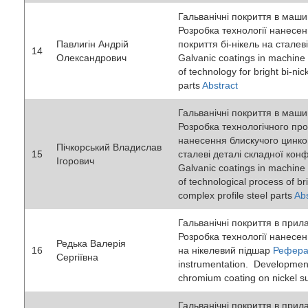
Гальванічні покриття в маши
Розробка технології нанесен
Павлигін Андрій
покриття бі-нікель на сталев
14
Олександрович
Galvanic coatings in machine
of technology for bright bi-nic
parts
Abstract
Гальванічні покриття в маши
Розробка технологічного пр
нанесення блискучого цинко
Пічкорський Владислав
15
сталеві деталі складної конф
Ігорович
Galvanic coatings in machine
of technological process of br
complex profile steel parts
Abs
Гальванічні покриття в прил
Розробка технології нанесе
Редька Валерія
16
на нікелевий підшар
Рефера
Сергіївна
instrumentation. Development
chromium coating on nickel s
Гальванічні покриття в прил